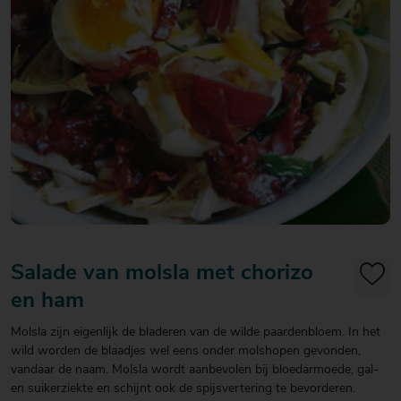
20
20
20
€ 20
€ 20
€ 20
Over Mitra
- €
- €
- €
Actiefolder
25
25
25
Voordelen Mitra Member
€ 25
Klantenservice
- €
30
Salade van molsla met chorizo
en ham
Molsla zijn eigenlijk de bladeren van de wilde paardenbloem. In het
wild worden de blaadjes wel eens onder molshopen gevonden,
vandaar de naam. Molsla wordt aanbevolen bij bloedarmoede, gal-
en suikerziekte en schijnt ook de spijsvertering te bevorderen.