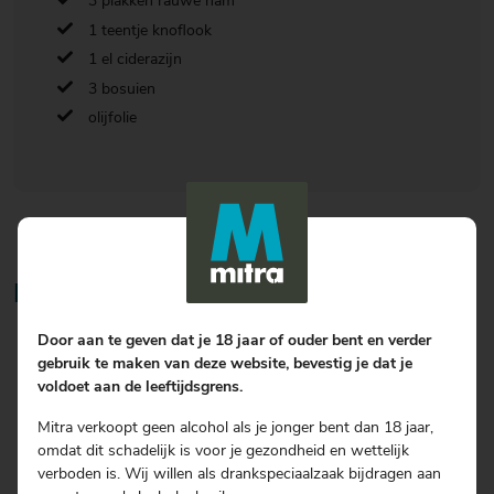
3 plakken rauwe ham
1 teentje knoflook
1 el ciderazijn
3 bosuien
olijfolie
Bereiding
Door aan te geven dat je 18 jaar of ouder bent en verder
Was de slablaadjes verschillende keren in steeds schoon
gebruik te maken van deze website, bevestig je dat je
water. Kook de eieren 5 minuten (zachtgekookt) en pel ze.
voldoet aan de leeftijdsgrens.
Snijd de chorizo in luciferdunne reepjes, de ham in reepjes, pel
de knoflook en hak hem fijn.
Mitra verkoopt geen alcohol als je jonger bent dan 18 jaar,
Bak de knoflook, chorizo en rauwe ham in de olijfolie. Laat het
omdat dit schadelijk is voor je gezondheid en wettelijk
geheel uitlekken en meng door de sla.
verboden is. Wij willen als drankspeciaalzaak bijdragen aan
Roer de ciderazijn door de olijfolie en bewaar de olie voor de