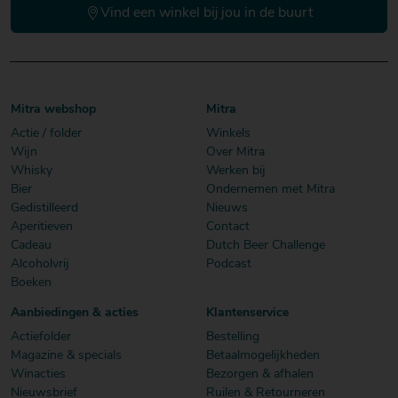
Vind een winkel bij jou in de buurt
Mitra webshop
Mitra
Actie / folder
Winkels
Wijn
Over Mitra
Whisky
Werken bij
Bier
Ondernemen met Mitra
Gedistilleerd
Nieuws
Aperitieven
Contact
Cadeau
Dutch Beer Challenge
Alcoholvrij
Podcast
Boeken
Aanbiedingen & acties
Klantenservice
Actiefolder
Bestelling
Magazine & specials
Betaalmogelijkheden
Winacties
Bezorgen & afhalen
Nieuwsbrief
Ruilen & Retourneren