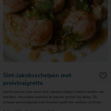
20
20
20
€ 20
€ 20
€ 20
Over Mitra
- €
- €
- €
Actiefolder
25
25
25
Voordelen Mitra Member
€ 25
Klantenservice
- €
30
Sint-Jakobsschelpen met
preivinaigrette
Zachte prei en zeer verse Sint-Jakobsschelpen hebben beiden een
heerlijke, natuurlijke zoetheid en passen perfect bij elkaar. De
scherpe preivinaigrette met mosterd geeft een welkom contrast.