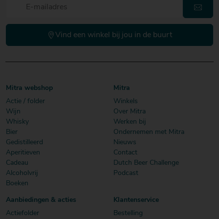
Vind een winkel bij jou in de buurt
Mitra webshop
Mitra
Actie / folder
Winkels
Wijn
Over Mitra
Whisky
Werken bij
Bier
Ondernemen met Mitra
Gedistilleerd
Nieuws
Aperitieven
Contact
Cadeau
Dutch Beer Challenge
Alcoholvrij
Podcast
Boeken
Aanbiedingen & acties
Klantenservice
Actiefolder
Bestelling