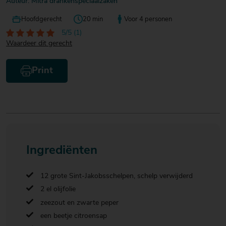
Auteur: Mitra drankenspeciaalzaken
Hoofdgerecht
20 min
Voor 4 personen
5/5 (1)
Waardeer dit gerecht
Print
Ingrediënten
12 grote Sint-Jakobsschelpen, schelp verwijderd
2 el olijfolie
zeezout en zwarte peper
een beetje citroensap