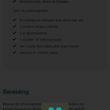
bladpeterselie, alleen de blaadjes
Voor de preivinaigrette:
8 middelgrote stengels prei, alleen het wit
2 el extra vergine olijfolie
1 el dijonmosterd
1 el cider- of wittewijnazijn
een snufje fijne tafelsuiker (naar keuze)
zeezout en zwarte peper
Bereiding
Bewaar de schoongemaakte Sint-Jakobsschelpen op
kamertemperatuur terwijl je de preivinaigrette bereidt.