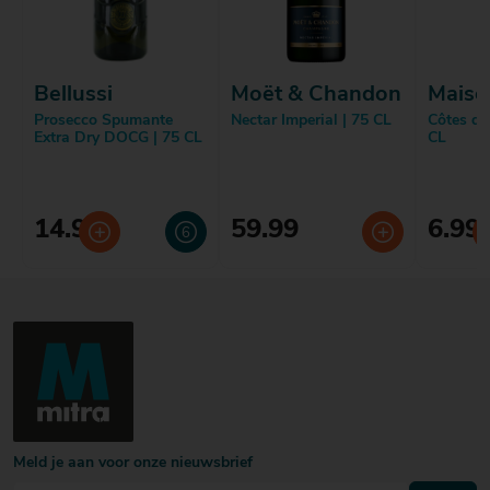
Bellussi
Moët & Chandon
Maiso
Prosecco Spumante
Nectar Imperial | 75 CL
Côtes de
Extra Dry DOCG | 75 CL
CL
14.99
59.99
6.99
Meld je aan voor onze nieuwsbrief