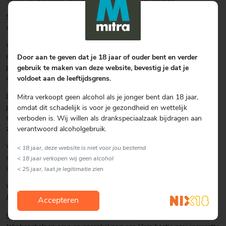
Snijd het wit van de prei in dunne ringen, was deze goed, laat ze
uitlekken en dep ze droog.
Verhit 2 eetlepels extra vergine olijfolie in een grote koekenpan op
middelhoog vuur en voeg de preiringen met een beetje zout en
Door aan te geven dat je 18 jaar of ouder bent en verder
peper toe. Laat ze 6-8 minuten zweten, terwijl je ze af en toe
gebruik te maken van deze website, bevestig je dat je
omschept, tot ze zacht maar nog niet bruin zijn.
voldoet aan de leeftijdsgrens.
Doe de resterende olijfolie, mosterd, azijn en een snufje zout en
Mitra verkoopt geen alcohol als je jonger bent dan 18 jaar,
peper in een jampot met schroefdeksel. Draai het deksel dicht en
omdat dit schadelijk is voor je gezondheid en wettelijk
schud de vinaigrette goed. Voeg naar smaak een snufje suiker en
verboden is. Wij willen als drankspeciaalzaak bijdragen aan
zout en peper toe.
verantwoord alcoholgebruik.
Voeg, zodra de prei zacht is een paar eetlepels vinaigrette toe en
< 18 jaar, deze website is niet voor jou bestemd
schep alles goed om tot de prei rondom met de vinaigrette bedekt
< 18 jaar verkopen wij geen alcohol
is.
< 25 jaar, laat je legitimatie zien
Verhit olijfolie in een grote koekenpan en bak de Sint-
Jakobsschelpen.
Accepteren
Schep de preivinaigrette op voorverwarmde borden. Schik de Sint-