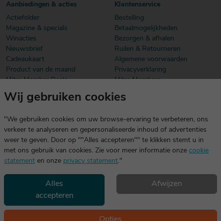
Aanbiedingen & acties
Klantenservice
Actiefolder
Bestelling
Magazine & specials
Betaalmogelijkheden
Winacties
Bezorgen & afhalen
Nieuwsbrief
Ruilen & Retourneren
Cadeaukaart
Algemene voorwaarden
Product van de maand
Privacyverklaring
Mitra Member Deals
Mitra Members
Wij gebruiken cookies
Download onze app
De app is exclusief voor Mitra Members. Je logt eenvoudig in met
"We gebruiken cookies om uw browse-ervaring te verbeteren, ons
dezelfde gegevens die je voor mitra.nl gebruikt.
verkeer te analyseren en gepersonaliseerde inhoud of advertenties
weer te geven. Door op ""Alles accepteren"" te klikken stemt u in
met ons gebruik van cookies. Zie voor meer informatie onze
cookie
statement
en onze
privacy statement
."
Alles
Afwijzen
accepteren
Geniet, maar drink met mate. Geen 18 geen alcohol
©2026 Mitra -
Disclaimer
en
copyright
- Verantwoord
Opties