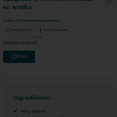
20
20
20
en wodka
€ 20
€ 20
€ 20
Over Mitra
- €
- €
- €
Actiefolder
Auteur: Mitra drankenspeciaalzaken
25
25
25
Voordelen Mitra Member
€ 25
Klantenservice
Hoofdgerecht
Voor 4 personen
- €
0/5 (0)
30
Waardeer dit gerecht
Print
Ingrediënten
400 g spaghetti