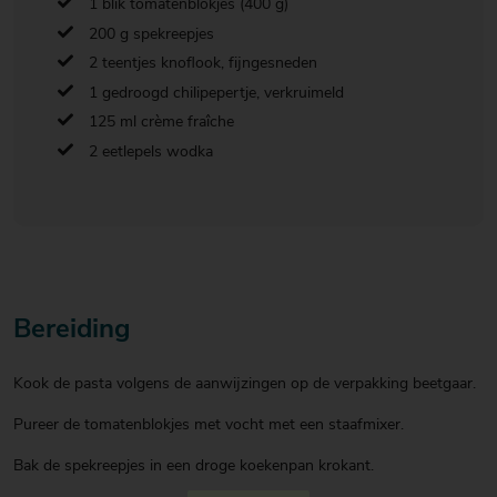
1 blik tomatenblokjes (400 g)
200 g spekreepjes
2 teentjes knoflook, fijngesneden
1 gedroogd chilipepertje, verkruimeld
125 ml crème fraîche
2 eetlepels wodka
Bereiding
Kook de pasta volgens de aanwijzingen op de verpakking beetgaar.
Pureer de tomatenblokjes met vocht met een staafmixer.
Bak de spekreepjes in een droge koekenpan krokant.