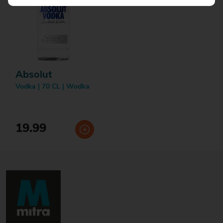
Absolut
Vodka | 70 CL | Wodka
19.99