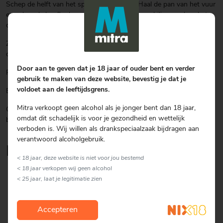
Schep de helft van het spekvet uit de pan. Haal de pan van het vuur
en schep de knoflook, gepureerde tomaten en chilipeper door het
overgebleven spekvet.
Zet de pan weer op het vuur. Laat de saus op middelhoog vuur tot
ongeveer de helt inkoken.
Door aan te geven dat je 18 jaar of ouder bent en verder
Roer de crème fraîche en de wodka door de tomatensaus.
gebruik te maken van deze website, bevestig je dat je
voldoet aan de leeftijdsgrens.
Breng het geheel op smaak met zout en peper.
Mitra verkoopt geen alcohol als je jonger bent dan 18 jaar,
Giet de spaghetti a, schep deze door de saus, verdeel het over 4
omdat dit schadelijk is voor je gezondheid en wettelijk
borden en strooi de spekreepjes erover.
verboden is. Wij willen als drankspeciaalzaak bijdragen aan
verantwoord alcoholgebruik.
Lekker om erbij te serveren
< 18 jaar, deze website is niet voor jou bestemd
< 18 jaar verkopen wij geen alcohol
< 25 jaar, laat je legitimatie zien
Accepteren