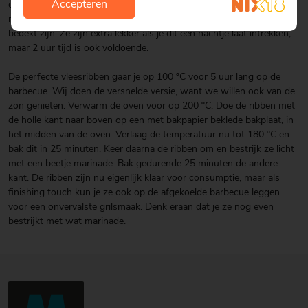
Accepteren
om hiermee de ribben te bestrijken op de barbecue. Haal de ribben
nu door het andere deel van de marinade heen totdat ze goed
bedekt zijn. Ze zijn extra lekker als je dit een nachtje laat intrekken,
maar 2 uur tijd is ook voldoende.
De perfecte vleesribben gaar je op 100 ºC voor 5 uur lang op de
barbecue. Wij doen de versnelde versie, want we willen ook van de
zon genieten. Verwarm de oven voor op 200 ºC. Doe de ribben met
de holle kant naar boven op een met bakpapier beklede bakplaat, in
het midden van de oven. Verlaag de temperatuur nu tot 180 ºC en
bak dit in 25 minuten. Keer daarna de ribben om en bestrijk ze licht
met een beetje marinade. Bak gedurende 25 minuten de andere
kant. De ribben zijn nu eigenlijk klaar voor consumptie, maar als
finishing touch kun je ze ook op de afgekoelde barbecue leggen
voor een onvervalste grilsmaak. Denk eraan dat je ze nog even
bestrijkt met wat marinade.