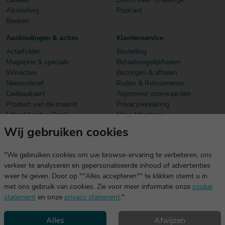
Cadeau
Dutch Beer Challenge
Alcoholvrij
Podcast
Boeken
Aanbiedingen & acties
Klantenservice
Actiefolder
Bestelling
Magazine & specials
Betaalmogelijkheden
Winacties
Bezorgen & afhalen
Nieuwsbrief
Ruilen & Retourneren
Cadeaukaart
Algemene voorwaarden
Product van de maand
Privacyverklaring
Mitra Member Deals
Mitra Members
Wij gebruiken cookies
Download onze app
De app is exclusief voor Mitra Members. Je logt eenvoudig in met
"We gebruiken cookies om uw browse-ervaring te verbeteren, ons
dezelfde gegevens die je voor mitra.nl gebruikt.
verkeer te analyseren en gepersonaliseerde inhoud of advertenties
weer te geven. Door op ""Alles accepteren"" te klikken stemt u in
met ons gebruik van cookies. Zie voor meer informatie onze
cookie
statement
en onze
privacy statement
."
Alles
Afwijzen