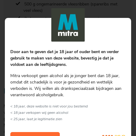
500 g ongemarineerde vleesribben (spareribs met
veel vlees)
2 el geroosterd sesamzaad voor garnering
1/4 tl grof zeezout
3 stengels gehakte
lente-uitjes voor garnering
Door aan te geven dat je 18 jaar of ouder bent en verder
gebruik te maken van deze website, bevestig je dat je
voldoet aan de leeftijdsgrens.
Mitra verkoopt geen alcohol als je jonger bent dan 18 jaar,
omdat dit schadelijk is voor je gezondheid en wettelijk
verboden is. Wij willen als drankspeciaalzaak bijdragen aan
Bereiding
verantwoord alcoholgebruik.
Meng in een grote kom de bonenpasta, Shaoxing wijn, witte peper,
< 18 jaar, deze website is niet voor jou bestemd
vijfkruidenpoeder, knoflookpoeder, palmsuiker en sojasaus tot het
< 18 jaar verkopen wij geen alcohol
goed gemixt is. Proef de marinade om te zien of het naar wens is.
< 25 jaar, laat je legitimatie zien
Misschien wil je hem wat pittiger of zoeter. Zoals de verhouding nu
is, vind ik het perfect. Bewaar een kwart marinade apart in een kom