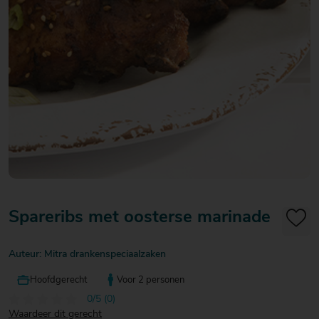
20
20
20
€ 20
€ 20
€ 20
Over Mitra
- €
- €
- €
Actiefolder
25
25
25
Voordelen Mitra Member
€ 25
Klantenservice
- €
30
Spareribs met oosterse marinade
Auteur: Mitra drankenspeciaalzaken
Hoofdgerecht
Voor 2 personen
0/5 (0)
Waardeer dit gerecht