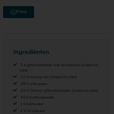
Print
Ingrediënten
2 el gefermenteerde rode bonenpasta (Aziatische
toko)
2 tl Shaoxing wijn (Aziatische toko)
1/8 tl witte peper
1/4 tl Chinese vijfkruidenpoeder (Aziatische toko)
1/2 tl knoflookpoeder
1 tl palmsuiker
1 ½ el sojasaus