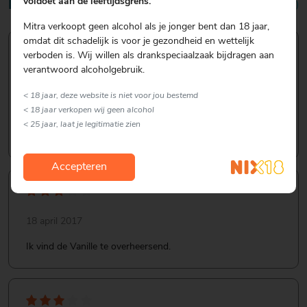
voldoet aan de leeftijdsgrens.
Reviews
3,7/5 (3 reviews)
Mitra verkoopt geen alcohol als je jonger bent dan 18 jaar,
omdat dit schadelijk is voor je gezondheid en wettelijk
verboden is. Wij willen als drankspeciaalzaak bijdragen aan
verantwoord alcoholgebruik.
30 maart 2021
< 18 jaar, deze website is niet voor jou bestemd
Dit is wat mij betreft DE vanille vodka voor de pornstar
< 18 jaar verkopen wij geen alcohol
martini cocktail. Maar ook lekker in bijvoorbeeld een
< 25 jaar, laat je legitimatie zien
espresso martini of vele andere cocktails.
Accepteren
18 april 2017
Ik vind de Vanille te overheersend.