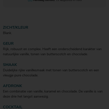
Vandaag besteld
, 11 augustus in huis
ZICHT/KLEUR
Blank.
GEUR
Rijk, robuust en complex. Heeft een onderscheidend karakter van
natuurlijke vanille, tonen van butterscotch en chocolade.
SMAAK
Duidelijke rijke vanillesmaak met tonen van butterscotch en een
vleugje pure chocolade.
AFDRONK
Een combinatie van vanille, karamel en chocolade. De vanille is van
deze drie het langst aanwezig.
COCKTAIL