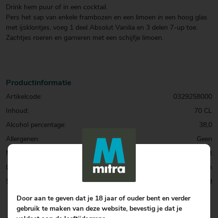
Drink hem puur of in een cocktail.
Pers het sap van enkele frambozen en een limoen in een hoog glas
met ijsklontjes, voeg 1 deel Absolut Vanilia en 3 delen 7-up toe.
Zachtjes roeren en garneren met een schijfje limoen.
Productinformatie
Artikelcode:
0329258000
Inhoud:
70 CL
Alcohol percentage:
38,0
Allergenen:
Geen
Merk:
Absolut
Land:
Zweden
Soort:
Wodka Flavoured
Door aan te geven dat je 18 jaar of ouder bent en verder
gebruik te maken van deze website, bevestig je dat je