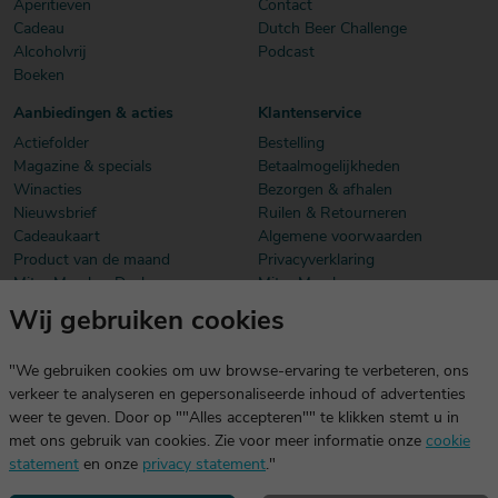
Aperitieven
Contact
Cadeau
Dutch Beer Challenge
Alcoholvrij
Podcast
Boeken
Aanbiedingen & acties
Klantenservice
Actiefolder
Bestelling
Magazine & specials
Betaalmogelijkheden
Winacties
Bezorgen & afhalen
Nieuwsbrief
Ruilen & Retourneren
Cadeaukaart
Algemene voorwaarden
Product van de maand
Privacyverklaring
Mitra Member Deals
Mitra Members
Wij gebruiken cookies
Download onze app
De app is exclusief voor Mitra Members. Je logt eenvoudig in met
"We gebruiken cookies om uw browse-ervaring te verbeteren, ons
dezelfde gegevens die je voor mitra.nl gebruikt.
verkeer te analyseren en gepersonaliseerde inhoud of advertenties
weer te geven. Door op ""Alles accepteren"" te klikken stemt u in
met ons gebruik van cookies. Zie voor meer informatie onze
cookie
statement
en onze
privacy statement
."