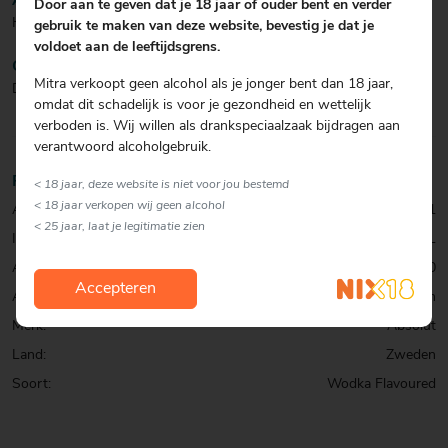
AFDRONK
Door aan te geven dat je 18 jaar of ouder bent en verder
Heerlijke zoete afdronk.
gebruik te maken van deze website, bevestig je dat je
voldoet aan de leeftijdsgrens.
COCKTAIL
Mitra verkoopt geen alcohol als je jonger bent dan 18 jaar,
Drink het puur of in de mix.
omdat dit schadelijk is voor je gezondheid en wettelijk
verboden is. Wij willen als drankspeciaalzaak bijdragen aan
verantwoord alcoholgebruik.
Productinformatie
< 18 jaar, deze website is niet voor jou bestemd
< 18 jaar verkopen wij geen alcohol
Artikelcode:
0001058241
< 25 jaar, laat je legitimatie zien
Inhoud:
70 CL
Alcohol percentage:
38,0
Accepteren
Allergenen:
Geen
Merk:
Absolut
Land:
Zweden
Soort:
Wodka Flavoured