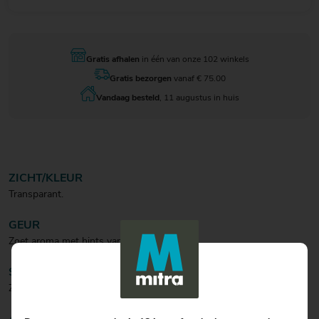
Gratis afhalen
in één van onze 102 winkels
Gratis bezorgen
vanaf € 75.00
Vandaag besteld
, 11 augustus in huis
ZICHT/KLEUR
Transparant.
GEUR
Zoet aroma met hints van wilde bessen.
SMAAK
Zoet en duidelijke tonen van wilde bessen.