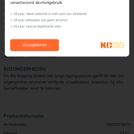
verantwoord alcoholgebruik.
SMAAK
Krachtig met een perfect evenwicht tussen volmondige
< 18 jaar, deze website is niet voor jou bestemd
mouttoetsen en een licht kruidige, verfijnde hopbitterheid. Dankzij
< 18 jaar verkopen wij geen alcohol
de dry hopping tijdens het lange rijpingsproces krijgt het bier een
< 25 jaar, laat je legitimatie zien
extra gelaagd en elegant karakter.
AFDRONK
Accepteren
Lang, zacht en evenwichtig, met een verfijnde kruidigheid en een
aangename hopbittere finale.
BIJZONDERHEDEN
De dry hopping tijdens het lange rijpingsproces geeft dit bier zijn
uitgesproken aroma en verfijnde smaakbalans, waardoor hij elke
bierliefhebber weet te bekoren.
Productinformatie
Artikelcode:
0001071679
Inhoud:
33 CL