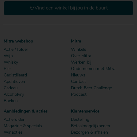
Vind een winkel bij jou in de buurt
Mitra webshop
Mitra
Actie / folder
Winkels
Wijn
Over Mitra
Whisky
Werken bij
Bier
Ondernemen met Mitra
Gedistilleerd
Nieuws
Aperitieven
Contact
Cadeau
Dutch Beer Challenge
Alcoholvrij
Podcast
Boeken
Aanbiedingen & acties
Klantenservice
Actiefolder
Bestelling
Magazine & specials
Betaalmogelijkheden
Winacties
Bezorgen & afhalen