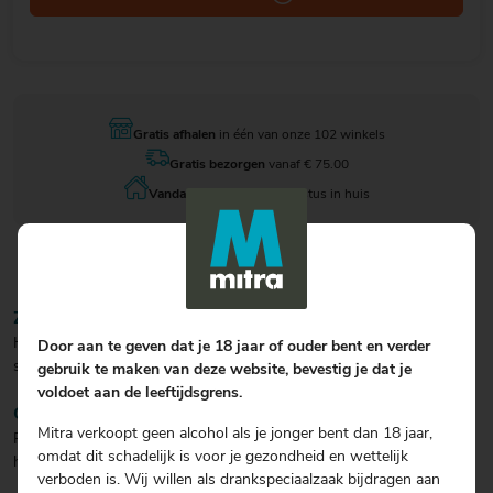
Gratis afhalen
in één van onze 102 winkels
Gratis bezorgen
vanaf € 75.00
Vandaag besteld
, 11 augustus in huis
ZICHT / KLEUR
Helder goudblond met een warme, diepe gouden gloed en een
Door aan te geven dat je 18 jaar of ouder bent en verder
stevige, romige schuimkraag.
gebruik te maken van deze website, bevestig je dat je
voldoet aan de leeftijdsgrens.
GEUR
Mitra verkoopt geen alcohol als je jonger bent dan 18 jaar,
Rijke moutaroma's, verfijnd aangevuld met subtiele kruidige en
omdat dit schadelijk is voor je gezondheid en wettelijk
hoppige tonen die ontstaan door dry hopping.
verboden is. Wij willen als drankspeciaalzaak bijdragen aan