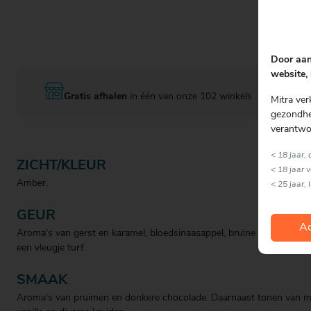
Door aan
website, 
Gratis afhalen
in één van onze 102 winkels
Mitra ver
gezondhei
verantwo
< 18 jaar,
ZICHT/KLEUR
< 18 jaar 
Amber.
< 25 jaar, 
GEUR
Ac
Aroma's van gerst en karamel, bloedsinaasappel, bruine suiker, vanil
een vleugje turf.
SMAAK
Aroma's van pruimen en donkere chocolade. Daarnaast tonen van m