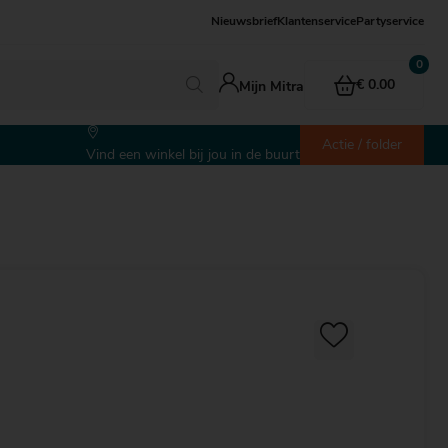
Nieuwsbrief
Klantenservice
Partyservice
€ 0.00
Mijn Mitra
Actie / folder
Vind een winkel bij jou in de buurt