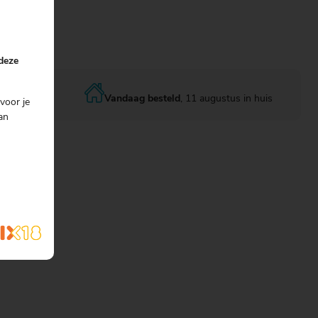
 deze
Vandaag besteld
, 11 augustus in huis
voor je
an
s