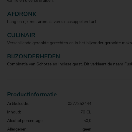
vanille en diverse kruiden.
AFDRONK
Lang en rijk met aroma's van sinaasappel en turf.
CULINAIR
Verschillende gerookte gerechten en in het bijzonder gerookte makre
BIJZONDERHEDEN
Combinatie van Schotse en Indiase gerst. Dit verklaart de naam Fus
Productinformatie
Artikelcode:
0377252444
Inhoud:
70 CL
Alcohol percentage:
50,0
Allergenen:
geen