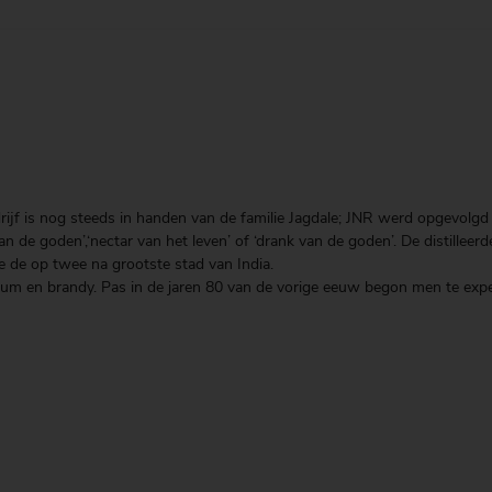
rijf is nog steeds in handen van de familie Jagdale; JNR werd opgevolg
e goden’,‘nectar van het leven’ of ‘drank van de goden’. De distilleerde
re de op twee na grootste stad van India.
n rum en brandy. Pas in de jaren 80 van de vorige eeuw begon men te ex