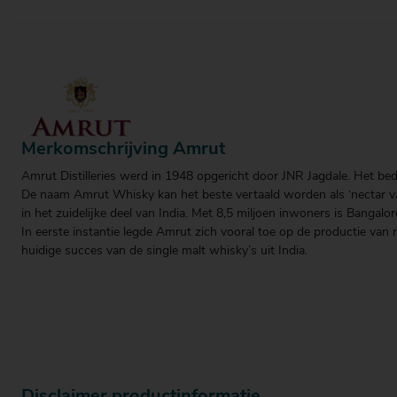
Merkomschrijving Amrut
Amrut Distilleries werd in 1948 opgericht door JNR Jagdale. Het bed
De naam Amrut Whisky kan het beste vertaald worden als ‘nectar van d
in het zuidelijke deel van India. Met 8,5 miljoen inwoners is Bangalo
In eerste instantie legde Amrut zich vooral toe op de productie va
huidige succes van de single malt whisky’s uit India.
Disclaimer productinformatie