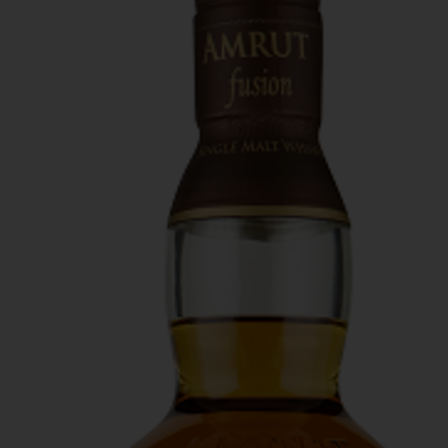
Actiefolder
Voordelen Mitra Member
Klantenservice