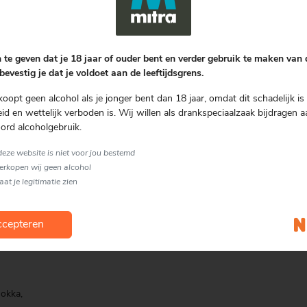
 te geven dat je 18 jaar of ouder bent en verder gebruik te maken van
bevestig je dat je voldoet aan de leeftijdsgrens.
Gratis bezorgen
vanaf € 75.00
koopt geen alcohol als je jonger bent dan 18 jaar, omdat dit schadelijk is 
d en wettelijk verboden is. Wij willen als drankspeciaalzaak bijdragen a
ord alcoholgebruik.
 deze website is niet voor jou bestemd
Nog geen review
verkopen wij geen alcohol
laat je legitimatie zien
Schrijf een review
cepteren
le en
okka,