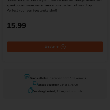
Subtiel en zoet, deze liqueur verrast met de fruitige smaak van
apenkoppen snoepjes en een aromatische hint van drop.
Perfect voor een feestelijke shot!
15.99
Bestellen
Gratis afhalen
in één van onze 102 winkels
Gratis bezorgen
vanaf € 75.00
Vandaag besteld
, 11 augustus in huis