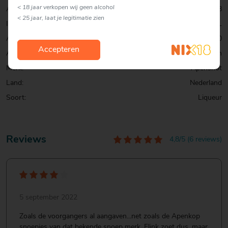
< 18 jaar verkopen wij geen alcohol
Artikelcode:
0001027618
< 25 jaar, laat je legitimatie zien
Inhoud:
70 CL
Alcohol percentage:
14,0
Accepteren
Allergenen:
Geen
Merk:
Apenshot
Land:
Nederland
Soort:
Liqueur
Reviews
4,8/5 (6 reviews)
5 september 2022
Zoals de voorgangers al aangaven...net zoals de Apenkop
snoepjes van dat bekende snoep merk. Flink zoet dus, maar