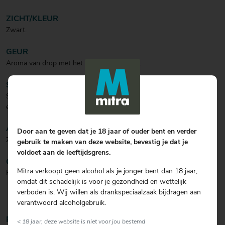
ZICHT/KLEUR
Zwart.
GEUR
Aroma van drop met het zoete van banaan.
SMAAK
Smaakt net als de welbekende apenkoppen snoepjes; fruitig met
een mooie drop smaak.
AFDRONK
Door aan te geven dat je 18 jaar of ouder bent en verder
Zoet.
gebruik te maken van deze website, bevestig je dat je
voldoet aan de leeftijdsgrens.
COCKTAIL
Mitra verkoopt geen alcohol als je jonger bent dan 18 jaar,
Heerlijk als shotje.
omdat dit schadelijk is voor je gezondheid en wettelijk
verboden is. Wij willen als drankspeciaalzaak bijdragen aan
verantwoord alcoholgebruik.
Productinformatie
< 18 jaar, deze website is niet voor jou bestemd