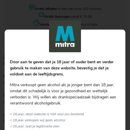
Gratis afhalen
in één van onze 102 winkels
Gratis bezorgen
vanaf € 75.00
Vandaag besteld
, 11 augustus in huis
ZICHT/KLEUR
Door aan te geven dat je 18 jaar of ouder bent en verder
Levendig zwart.
gebruik te maken van deze website, bevestig je dat je
voldoet aan de leeftijdsgrens.
GEUR
Intense geur van mediterrane kruiden en citrus.
Mitra verkoopt geen alcohol als je jonger bent dan 18 jaar,
omdat dit schadelijk is voor je gezondheid en wettelijk
SMAAK
verboden is. Wij willen als drankspeciaalzaak bijdragen aan
Authentiek en evenwichtige smaak, combinatie van zoet en bitter.
verantwoord alcoholgebruik.
AFDRONK
< 18 jaar, deze website is niet voor jou bestemd
< 18 jaar verkopen wij geen alcohol
Een lange zachte aromatische smaak.
< 25 jaar, laat je legitimatie zien