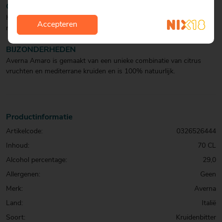
CULINAIR/COCKTAIL
Heerlijk om puur van te genieten en als digestief na een goede
Accepteren
maaltijd.
BIJZONDERHEDEN
Averna Amaro is gemaakt van een unieke combinatie van citrus
vruchten en mediterrane kruiden en is 100% natuurlijk.
Productinformatie
Artikelcode:
0326526444
Inhoud:
70 CL
Alcohol percentage:
29,0
Allergenen:
Geen
Merk:
Averna
Land:
Italië
Soort:
Kruidenbitter