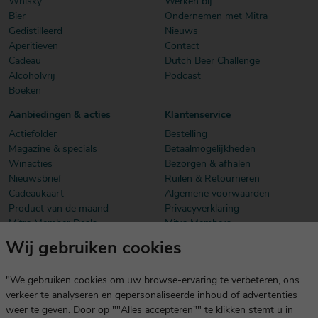
Whisky
Werken bij
Bier
Ondernemen met Mitra
Gedistilleerd
Nieuws
Aperitieven
Contact
Cadeau
Dutch Beer Challenge
Alcoholvrij
Podcast
Boeken
Aanbiedingen & acties
Klantenservice
Actiefolder
Bestelling
Magazine & specials
Betaalmogelijkheden
Winacties
Bezorgen & afhalen
Nieuwsbrief
Ruilen & Retourneren
Cadeaukaart
Algemene voorwaarden
Product van de maand
Privacyverklaring
Mitra Member Deals
Mitra Members
Wij gebruiken cookies
Download onze app
De app is exclusief voor Mitra Members. Je logt eenvoudig in met
"We gebruiken cookies om uw browse-ervaring te verbeteren, ons
dezelfde gegevens die je voor mitra.nl gebruikt.
verkeer te analyseren en gepersonaliseerde inhoud of advertenties
weer te geven. Door op ""Alles accepteren"" te klikken stemt u in