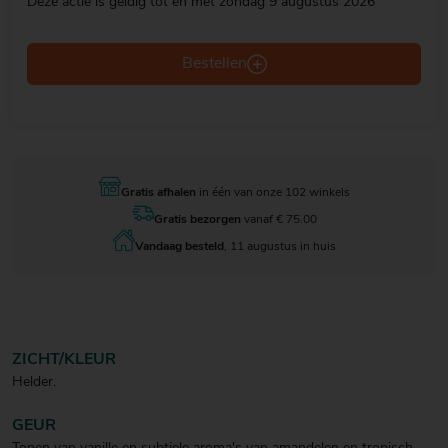
Deze actie is geldig tot en met zondag 9 augustus 2026
Bestellen
Gratis afhalen
in één van onze 102 winkels
Gratis bezorgen
vanaf € 75.00
Vandaag besteld
, 11 augustus in huis
ZICHT/KLEUR
Helder.
GEUR