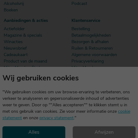
Alcoholvrij
Podcast
Boeken
Aanbiedingen & acties
Klantenservice
Actiefolder
Bestelling
Magazine & specials
Betaalmogelijkheden
Winacties
Bezorgen & afhalen
Nieuwsbrief
Ruilen & Retourneren
Cadeaukaart
Algemene voorwaarden
Product van de maand
Privacyverklaring
Mitra Member Deals
Mitra Members
Wij gebruiken cookies
Download onze app
De app is exclusief voor Mitra Members. Je logt eenvoudig in met
"We gebruiken cookies om uw browse-ervaring te verbeteren, ons
dezelfde gegevens die je voor mitra.nl gebruikt.
verkeer te analyseren en gepersonaliseerde inhoud of advertenties
weer te geven. Door op ""Alles accepteren"" te klikken stemt u in
met ons gebruik van cookies. Zie voor meer informatie onze
cookie
statement
en onze
privacy statement
."
Alles
Afwijzen