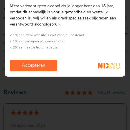
Mitra verkoopt geen alcohol als je jonger bent dan 18 jaar,
Productinformatie
omdat dit schadelijk is voor je gezondheid en wettelijk
Artikelcode:
0320277000
verboden is. Wij willen als drankspeciaalzaak bijdragen aan
verantwoord alcoholgebruik.
Inhoud:
70 CL
Alcohol percentage:
37,5
< 18 jaar, deze website is niet voor jou bestemd
< 18 jaar verkopen wij geen alcohol
Allergenen:
Geen
< 25 jaar, laat je legitimatie zien
Merk:
Bacardi
Land:
Puerto Rico
Accepteren
Soort:
Rum
Reviews
4,8/5 (4 reviews)
20 december 2024