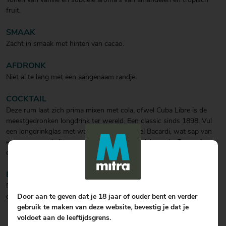
Tonen van vanille en subtiele aroma's van amandelen en tropisch
fruit.
SMAAK
Zacht in smaak met hinten van cacao.
AFDRONK
Niet al te lang met een aangenaam randje.
COCKTAIL
Deze rum laat zich prima mixen met cola, ofwel Cuba Libre is de
meestgedronken longdrink ter wereld. Een classic sinds 1898. Vul
een longdrinkglas met wat ijsklontjes, 1 deel Bacardi, wat sap van
een gesqueezde limoen en vul het af met 3 delen cola. Even stirren
en garneren met een partje limoen.
BIJZONDERHEDEN
Deze kristalheldere rum heeft een jaar op eikenhouten vaten gerijpt
en krijgt mede hier door een subtiele droge smaak.
Door aan te geven dat je 18 jaar of ouder bent en verder
gebruik te maken van deze website, bevestig je dat je
voldoet aan de leeftijdsgrens.