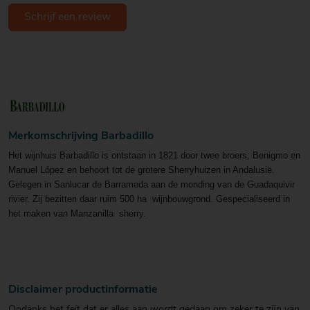
Schrijf een review
Merkomschrijving Barbadillo
Het wijnhuis Barbadillo is ontstaan in 1821 door twee broers; Benigmo en
Manuel López en behoort tot de grotere Sherryhuizen in Andalusië.
Gelegen in Sanlucar de Barrameda aan de monding van de Guadaquivir
rivier. Zij bezitten daar ruim 500 ha wijnbouwgrond. Gespecialiseerd in
het maken van Manzanilla sherry.
Disclaimer productinformatie
Ondanks het feit dat er alles aan wordt gedaan om zeker te zijn van