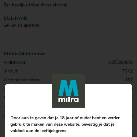
Een heerlijke frisse droge afdronk.
CULINAIR
Lekker als aperitief.
Productinformatie
Artikelcode:
0055808000
Inhoud:
75 CL
Alcohol percentage:
15,0
Allergenen:
Sulfiet
Merk:
Barbadillo
Land:
Spanje
Soort:
Sherry
Door aan te geven dat je 18 jaar of ouder bent en verder
gebruik te maken van deze website, bevestig je dat je
voldoet aan de leeftijdsgrens.