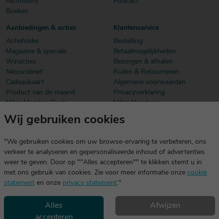
Alcoholvrij
Podcast
Boeken
Aanbiedingen & acties
Klantenservice
Actiefolder
Bestelling
Magazine & specials
Betaalmogelijkheden
Winacties
Bezorgen & afhalen
Nieuwsbrief
Ruilen & Retourneren
Cadeaukaart
Algemene voorwaarden
Product van de maand
Privacyverklaring
Mitra Member Deals
Mitra Members
Wij gebruiken cookies
Download onze app
De app is exclusief voor Mitra Members. Je logt eenvoudig in met
"We gebruiken cookies om uw browse-ervaring te verbeteren, ons
dezelfde gegevens die je voor mitra.nl gebruikt.
verkeer te analyseren en gepersonaliseerde inhoud of advertenties
weer te geven. Door op ""Alles accepteren"" te klikken stemt u in
met ons gebruik van cookies. Zie voor meer informatie onze
cookie
statement
en onze
privacy statement
."
Alles
Afwijzen
accepteren