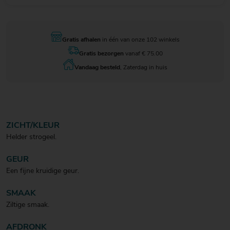
Gratis afhalen
in één van onze 102 winkels
Gratis bezorgen
vanaf € 75.00
Vandaag besteld
, Zaterdag in huis
ZICHT/KLEUR
Helder strogeel.
GEUR
Een fijne kruidige geur.
SMAAK
Ziltige smaak.
AFDRONK