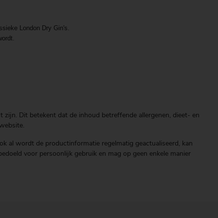
ssieke London Dry Gin's.
wordt.
zijn. Dit betekent dat de inhoud betreffende allergenen, dieet- en
website.
ok al wordt de productinformatie regelmatig geactualiseerd, kan
end bedoeld voor persoonlijk gebruik en mag op geen enkele manier