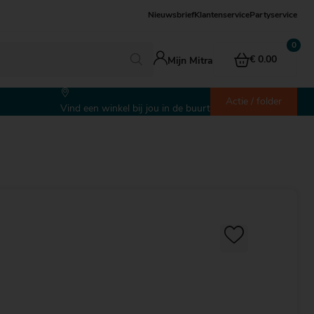
Nieuwsbrief
Klantenservice
Partyservice
€ 0.00
Mijn Mitra
Actie / folder
Vind een winkel bij jou in de buurt