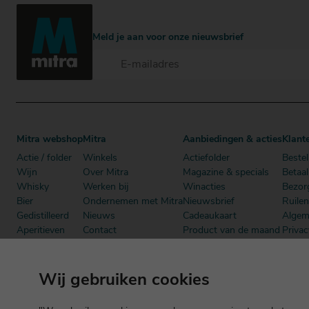
Meld je aan voor onze nieuwsbrief
Mitra webshop
Mitra
Aanbiedingen & acties
Klant
Actie / folder
Winkels
Actiefolder
Bestel
Wijn
Over Mitra
Magazine & specials
Betaa
Whisky
Werken bij
Winacties
Bezor
Bier
Ondernemen met Mitra
Nieuwsbrief
Ruile
Gedistilleerd
Nieuws
Cadeaukaart
Algem
Aperitieven
Contact
Product van de maand
Privac
Cadeau
Dutch Beer Challenge
Mitra Member Deals
Mitra
Alcoholvrij
Podcast
Boeken
Wij gebruiken cookies