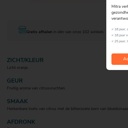
Mitra ver
gezondhei
verantwo
< 18 jaar,
Gratis afhalen
in één van onze 102 winkels
< 18 jaar 
< 25 jaar, 
Ac
ZICHT/KLEUR
Licht oranje.
GEUR
Fruitig aroma van citrusvruchten.
SMAAK
Herkenbare toets van citrus met de bitterzoete kern van bloedsinaas
AFDRONK