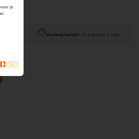
voor je
an
Vandaag besteld
, 11 augustus in huis
s