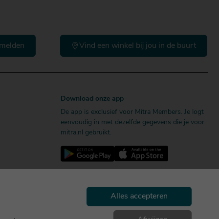
melden
Vind een winkel bij jou in de buurt
Download onze app
De app is exclusief voor Mitra Members. Je logt
eenvoudig in met dezelfde gegevens die je voor
mitra.nl gebruikt.
Alles accepteren