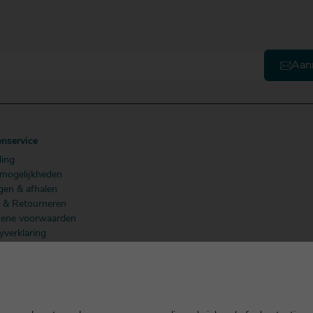
Aan
enservice
ling
lmogelijkheden
gen & afhalen
n & Retourneren
ene voorwaarden
yverklaring
 Members