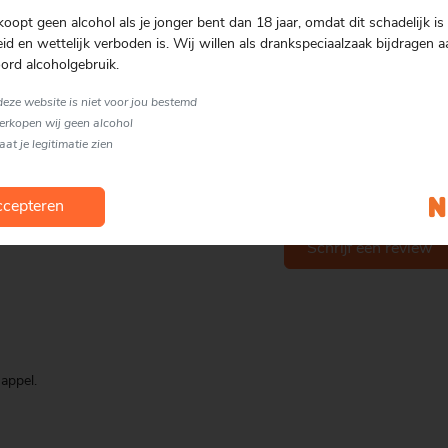
koopt geen alcohol als je jonger bent dan 18 jaar, omdat dit schadelijk is 
d en wettelijk verboden is. Wij willen als drankspeciaalzaak bijdragen a
ord alcoholgebruik.
 deze website is niet voor jou bestemd
Gratis bezorgen
vanaf € 75.00
verkopen wij geen alcohol
laat je legitimatie zien
cepteren
Nog geen review
Schrijf een review
appel.