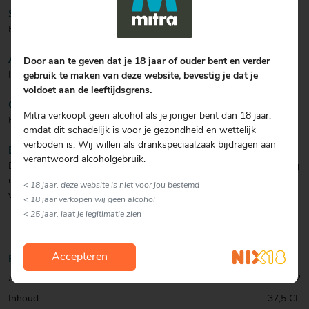
SMAAK
Fris, levendig, verleidelijk met een aangename fijne mousse.
AFDRONK
Door aan te geven dat je 18 jaar of ouder bent en verder
Heerlijk droog en opwekkend.
gebruik te maken van deze website, bevestig je dat je
voldoet aan de leeftijdsgrens.
CULINAIR/ COCKTAIL
Mitra verkoopt geen alcohol als je jonger bent dan 18 jaar,
Heerlijk om als aperitief van te genieten!
omdat dit schadelijk is voor je gezondheid en wettelijk
verboden is. Wij willen als drankspeciaalzaak bijdragen aan
BIJZONDERHEDEN
verantwoord alcoholgebruik.
De Cuvée Prestige Brut is gemaakt van pinot noir druiven afkomstig
uit Oltrepò, een gebied in Lombardije, dat beroemd is om zijn
< 18 jaar, deze website is niet voor jou bestemd
verfijnde pinot noir's.
< 18 jaar verkopen wij geen alcohol
< 25 jaar, laat je legitimatie zien
Accepteren
Productinformatie
Artikelcode:
0001052322
Inhoud:
37,5 CL