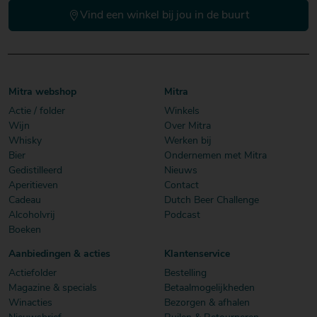
Vind een winkel bij jou in de buurt
Mitra webshop
Mitra
Actie / folder
Winkels
Wijn
Over Mitra
Whisky
Werken bij
Bier
Ondernemen met Mitra
Gedistilleerd
Nieuws
Aperitieven
Contact
Cadeau
Dutch Beer Challenge
Alcoholvrij
Podcast
Boeken
Aanbiedingen & acties
Klantenservice
Actiefolder
Bestelling
Magazine & specials
Betaalmogelijkheden
Winacties
Bezorgen & afhalen