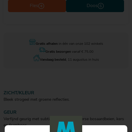
Fles
Doos
Gratis afhalen
in één van onze 102 winkels
Gratis bezorgen
vanaf € 75.00
Vandaag besteld
, 11 augustus in huis
ZICHT/KLEUR
Bleek strogeel met groene reflecties.
GEUR
Verfijnd geurig met subtiele aroma's van verse bosaardbeien, kers
en framboos.