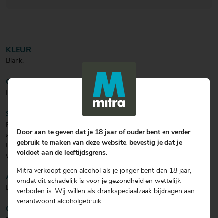
KLEUR
Blank.
GEUR
Hinten van graan.
SMAAK
Een heldere en pure smaak. Het graan geeft een smaak, denkend
Door aan te geven dat je 18 jaar of ouder bent en verder
aan alpenkruiden.
gebruik te maken van deze website, bevestig je dat je
Elke slok onthult verfijnde lagen met subtiele tonen van vanille,
voldoet aan de leeftijdsgrens.
witte peper en salie.
Mitra verkoopt geen alcohol als je jonger bent dan 18 jaar,
AFDRONK
omdat dit schadelijk is voor je gezondheid en wettelijk
Een hele zachte afdronk.
verboden is. Wij willen als drankspeciaalzaak bijdragen aan
verantwoord alcoholgebruik.
COCKTAIL