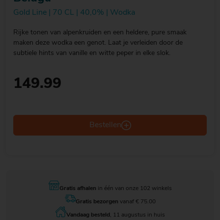
Gold Line | 70 CL | 40,0% | Wodka
Rijke tonen van alpenkruiden en een heldere, pure smaak
maken deze wodka een genot. Laat je verleiden door de
subtiele hints van vanille en witte peper in elke slok.
149.99
Bestellen
Gratis afhalen
in één van onze 102 winkels
Gratis bezorgen
vanaf € 75.00
Vandaag besteld
, 11 augustus in huis