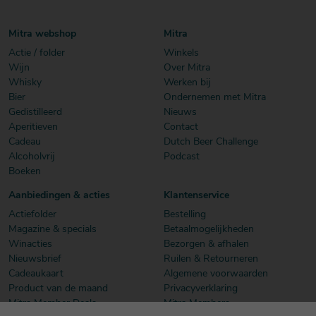
Mitra webshop
Mitra
Actie / folder
Winkels
Wijn
Over Mitra
Whisky
Werken bij
Bier
Ondernemen met Mitra
Gedistilleerd
Nieuws
Aperitieven
Contact
Cadeau
Dutch Beer Challenge
Alcoholvrij
Podcast
Boeken
Aanbiedingen & acties
Klantenservice
Actiefolder
Bestelling
Magazine & specials
Betaalmogelijkheden
Winacties
Bezorgen & afhalen
Nieuwsbrief
Ruilen & Retourneren
Cadeaukaart
Algemene voorwaarden
Product van de maand
Privacyverklaring
Mitra Member Deals
Mitra Members