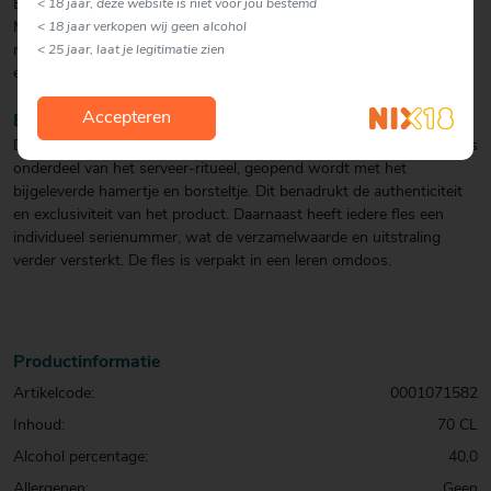
Beluga Gold Martini: Beluga Gold Line 60ml, droge sherry 30ml,
< 18 jaar, deze website is niet voor jou bestemd
Maraschino likeur 15ml. Voeg de ingrediënten in een shaker, roer
< 18 jaar verkopen wij geen alcohol
met een roerstaafje en schenk uit in een Martiniglas. Serveer met
< 25 jaar, laat je legitimatie zien
een olijfje.
Accepteren
BIJZONDERHEDEN
De fles is voorzien van een speciale met was verzegelde kurk, die als
onderdeel van het serveer-ritueel, geopend wordt met het
bijgeleverde hamertje en borsteltje. Dit benadrukt de authenticiteit
en exclusiviteit van het product. Daarnaast heeft iedere fles een
individueel serienummer, wat de verzamelwaarde en uitstraling
verder versterkt. De fles is verpakt in een leren omdoos.
Productinformatie
Artikelcode:
0001071582
Inhoud:
70 CL
Alcohol percentage:
40,0
Allergenen:
Geen