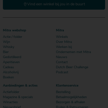
Vind een winkel bij jou in de buurt
Mitra webshop
Mitra
Actie / folder
Winkels
Wijn
Over Mitra
Whisky
Werken bij
Bier
Ondernemen met Mitra
Gedistilleerd
Nieuws
Aperitieven
Contact
Cadeau
Dutch Beer Challenge
Alcoholvrij
Podcast
Boeken
Aanbiedingen & acties
Klantenservice
Actiefolder
Bestelling
Magazine & specials
Betaalmogelijkheden
Winacties
Bezorgen & afhalen
Nieuwsbrief
Ruilen & Retourneren