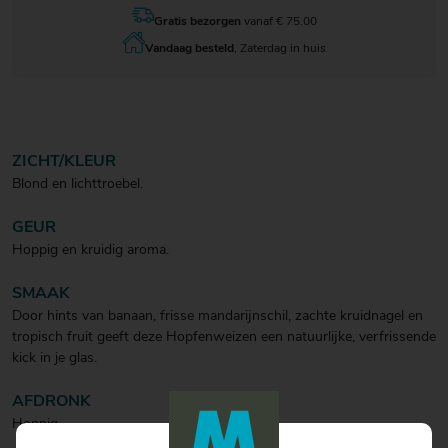
Gratis bezorgen
vanaf € 75.00
Vandaag besteld
, Zaterdag in huis
ZICHT/KLEUR
Blond en lichttroebel.
GEUR
Hoppig en kruidig aroma.
SMAAK
Door hints van banaan, frisse mandarijnschil, zachte kruidnagel en
tropisch fruit geeft deze Hopfenweizen een natuurlijke, verfrissende
kick in je glas.
AFDRONK
Hoppig.