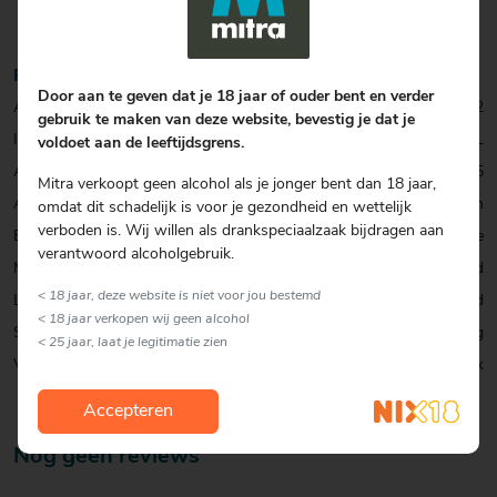
Productinformatie
Door aan te geven dat je 18 jaar of ouder bent en verder
Artikelcode:
0001071052
gebruik te maken van deze website, bevestig je dat je
Inhoud:
33 CL
voldoet aan de leeftijdsgrens.
Alcohol percentage:
5,5
Mitra verkoopt geen alcohol als je jonger bent dan 18 jaar,
Allergenen:
Gluten
omdat dit schadelijk is voor je gezondheid en wettelijk
verboden is. Wij willen als drankspeciaalzaak bijdragen aan
Biersoort:
Weisse
verantwoord alcoholgebruik.
Merk:
Bird
< 18 jaar, deze website is niet voor jou bestemd
Land:
Nederland
< 18 jaar verkopen wij geen alcohol
Smaak:
Fris & Fruitig
< 25 jaar, laat je legitimatie zien
Verpakking:
Blik
Accepteren
Nog geen reviews