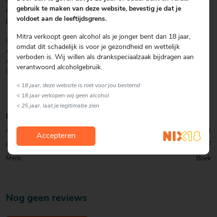
marmerijs en dromerige cheesecakejes? Allemaal perfect voor een
gebruik te maken van deze website, bevestig je dat je
moment van puur plezier. Dus duik in deze recepten en verwen
voldoet aan de leeftijdsgrens.
jezelf...
Mitra verkoopt geen alcohol als je jonger bent dan 18 jaar,
Uitgeverij: REBO Productions
omdat dit schadelijk is voor je gezondheid en wettelijk
Auteur:Jayne Cross
verboden is. Wij willen als drankspeciaalzaak bijdragen aan
Aantal pagina's:160
verantwoord alcoholgebruik.
ISBN: 9789036644938
< 18 jaar, deze website is niet voor jou bestemd
< 18 jaar verkopen wij geen alcohol
< 25 jaar, laat je legitimatie zien
Productinformatie
Artikelcode:
0001051921
Accepteren
Inhoud:
1 ST
Merk:
Boek
Nog geen reviews