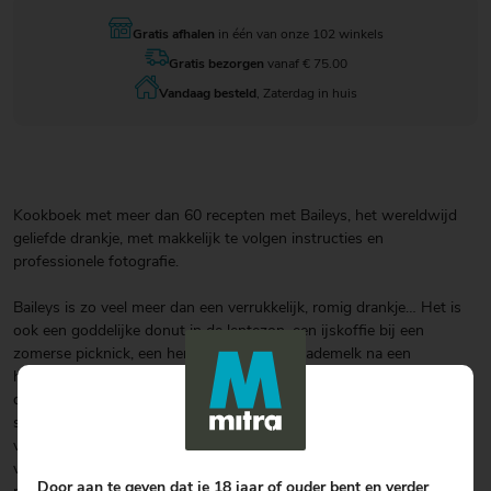
Gratis afhalen
in één van onze 102 winkels
Gratis bezorgen
vanaf € 75.00
Vandaag besteld
, Zaterdag in huis
Kookboek met meer dan 60 recepten met Baileys, het wereldwijd
geliefde drankje, met makkelijk te volgen instructies en
professionele fotografie.
Baileys is zo veel meer dan een verrukkelijk, romig drankje… Het is
ook een goddelijke donut in de lentezon, een ijskoffie bij een
zomerse picknick, een hemelse mok chocolademelk na een
herfstwandeling en een feelgoodfondue in je winterse huispak. In
dit boek ontdek je meer dan 60 recepten met Baileys voor alle
seizoenen, van overheerlijke cocktails en sensationele desserts tot
vijfsterrenchocolademelk en luxe pannenkoekjes. En wat dacht je
van verleidelijke truffels, verrassende Rocky Road, verrukkelijk
Door aan te geven dat je 18 jaar of ouder bent en verder