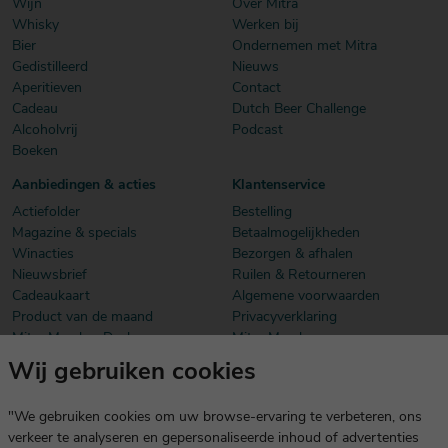
Wijn
Over Mitra
Whisky
Werken bij
Bier
Ondernemen met Mitra
Gedistilleerd
Nieuws
Aperitieven
Contact
Cadeau
Dutch Beer Challenge
Alcoholvrij
Podcast
Boeken
Aanbiedingen & acties
Klantenservice
Actiefolder
Bestelling
Magazine & specials
Betaalmogelijkheden
Winacties
Bezorgen & afhalen
Nieuwsbrief
Ruilen & Retourneren
Cadeaukaart
Algemene voorwaarden
Product van de maand
Privacyverklaring
Mitra Member Deals
Mitra Members
Wij gebruiken cookies
Download onze app
De app is exclusief voor Mitra Members. Je logt eenvoudig in met
"We gebruiken cookies om uw browse-ervaring te verbeteren, ons
dezelfde gegevens die je voor mitra.nl gebruikt.
verkeer te analyseren en gepersonaliseerde inhoud of advertenties