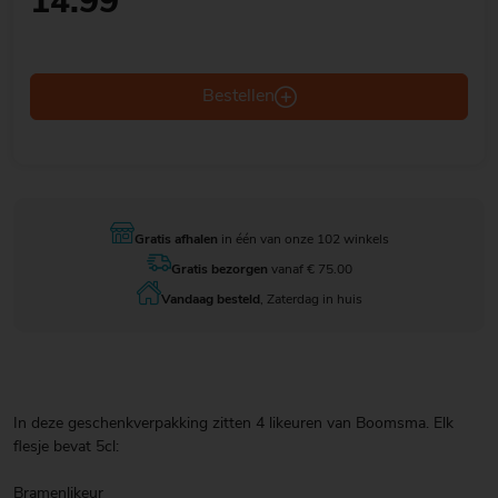
14.99
Bestellen
Gratis afhalen
in één van onze 102 winkels
Gratis bezorgen
vanaf € 75.00
Vandaag besteld
, Zaterdag in huis
In deze geschenkverpakking zitten 4 likeuren van Boomsma. Elk
flesje bevat 5cl:
Bramenlikeur