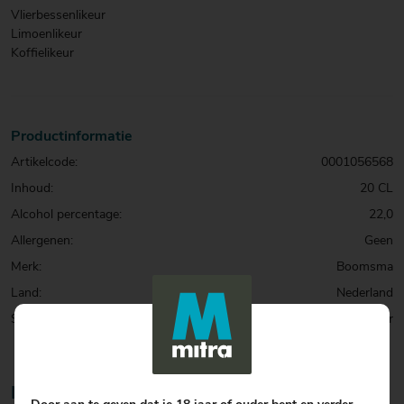
Vlierbessenlikeur
Limoenlikeur
Koffielikeur
Productinformatie
Artikelcode:
0001056568
Inhoud:
20 CL
Alcohol percentage:
22,0
Allergenen:
Geen
Merk:
Boomsma
Land:
Nederland
Soort:
Liqueur
Nog geen reviews