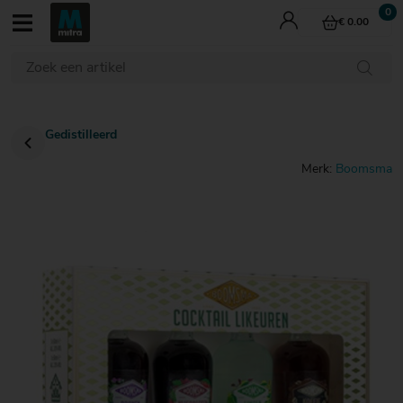
€ 0.00
Wijn
Whisky
Bier
Gedistilleerd
Gedistilleerd
Aperitieven
Mixdranken
Merk:
Boomsma
Cadeau
Last Minutes
€ 0
€ 0
€ 0
- tot
- tot
- tot
€ 5
€ 5
€ 5
€ 0 - tot € 5
€ 5 - € 10
€ 10 - € 15
€ 15 - € 20
€ 5
€ 5
€ 5
- €
- €
- €
€ 20 - € 25
10
10
10
€ 0 - tot € 5
€ 0 - tot € 5
€ 5 - € 10
€ 5 - € 10
€ 10 - € 15
€ 10 - € 15
€ 15 - € 20
€ 15 - € 20
€ 10
€ 10
€ 10
- €
- €
- €
Proeverijen
€ 20 - € 25
€ 20 - € 25
€ 25 - € 30
15
15
15
Culinair
€ 15
€ 15
€ 15
Cocktails
- €
- €
- €