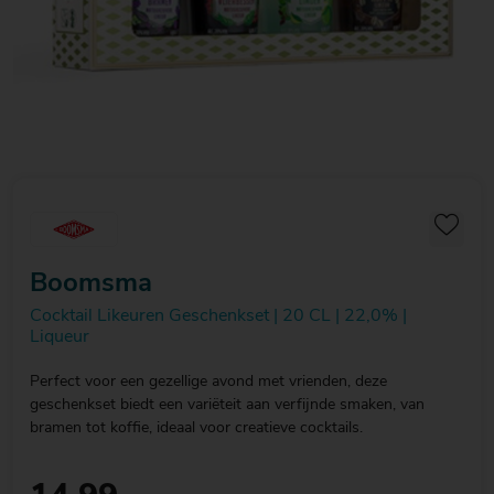
20
20
20
€ 20
€ 20
€ 20
Over Mitra
- €
- €
- €
Actiefolder
25
25
25
Voordelen Mitra Member
€ 25
Klantenservice
- €
30
Boomsma
Cocktail Likeuren Geschenkset | 20 CL | 22,0% |
Liqueur
Perfect voor een gezellige avond met vrienden, deze
geschenkset biedt een variëteit aan verfijnde smaken, van
bramen tot koffie, ideaal voor creatieve cocktails.