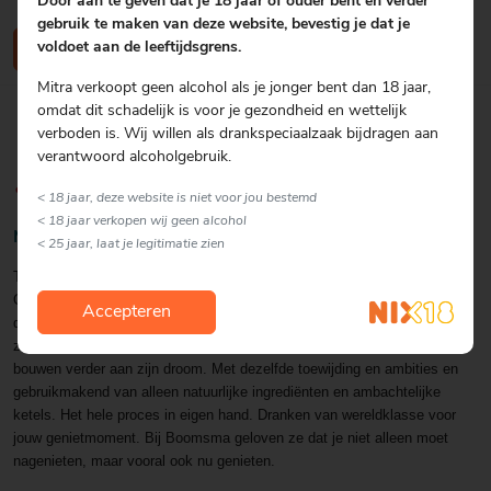
Door aan te geven dat je 18 jaar of ouder bent en verder
gebruik te maken van deze website, bevestig je dat je
voldoet aan de leeftijdsgrens.
Schrijf een review
Mitra verkoopt geen alcohol als je jonger bent dan 18 jaar,
omdat dit schadelijk is voor je gezondheid en wettelijk
verboden is. Wij willen als drankspeciaalzaak bijdragen aan
verantwoord alcoholgebruik.
< 18 jaar, deze website is niet voor jou bestemd
< 18 jaar verkopen wij geen alcohol
Merkomschrijving Boomsma
< 25 jaar, laat je legitimatie zien
Toen Dirk Boomsma in 1883 in Leeuwarden aan de voet van de
Oldehove een distilleerderij, branderij en stokerij begon, had hij niet
Accepteren
durven dromen dat zijn naam en levenswerk vandaag de dag nog voort
zouden leven. De vijfde generatie Boomsma’s, Saskia en Chantoine,
bouwen verder aan zijn droom. Met dezelfde toewijding en ambities en
gebruikmakend van alleen natuurlijke ingrediënten en ambachtelijke
ketels. Het hele proces in eigen hand. Dranken van wereldklasse voor
jouw genietmoment. Bij Boomsma geloven ze dat je niet alleen moet
nagenieten, maar vooral ook nu genieten.