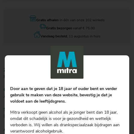
Gratis afhalen
in één van onze 102 winkels
Gratis bezorgen
vanaf € 75.00
Vandaag besteld
, 11 augustus in huis
ZICHT/KLEUR
Rose met oranje gloed.
Door aan te geven dat je 18 jaar of ouder bent en verder
GEUR
gebruik te maken van deze website, bevestig je dat je
Aroma van rood fruit met hints van frambozen
voldoet aan de leeftijdsgrens.
SMAAK
Mitra verkoopt geen alcohol als je jonger bent dan 18 jaar,
In de mond, verfrissend, smaakvol en intens.
omdat dit schadelijk is voor je gezondheid en wettelijk
verboden is. Wij willen als drankspeciaalzaak bijdragen aan
AFDRONK
verantwoord alcoholgebruik.