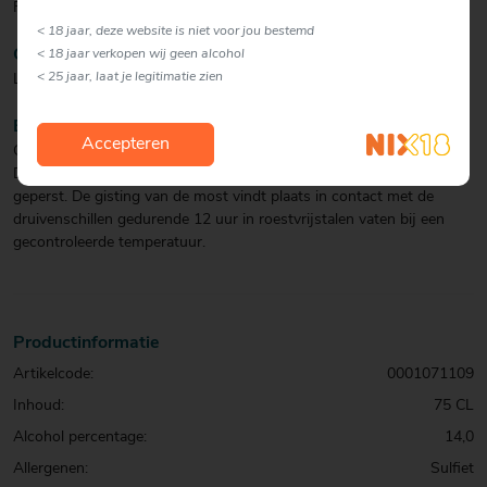
Fruitig.
< 18 jaar, deze website is niet voor jou bestemd
CULINAIR
< 18 jaar verkopen wij geen alcohol
< 25 jaar, laat je legitimatie zien
Lekker bij pasta, salades en wraps.
BIJZONDERHEDEN
Accepteren
Gemaakt van geselecteerde Tempranillo- en Garnacha-druiven.
De trossen worden ontsteeld, waarna de druiven licht worden
geperst. De gisting van de most vindt plaats in contact met de
druivenschillen gedurende 12 uur in roestvrijstalen vaten bij een
gecontroleerde temperatuur.
Productinformatie
Artikelcode:
0001071109
Inhoud:
75 CL
Alcohol percentage:
14,0
Allergenen:
Sulfiet