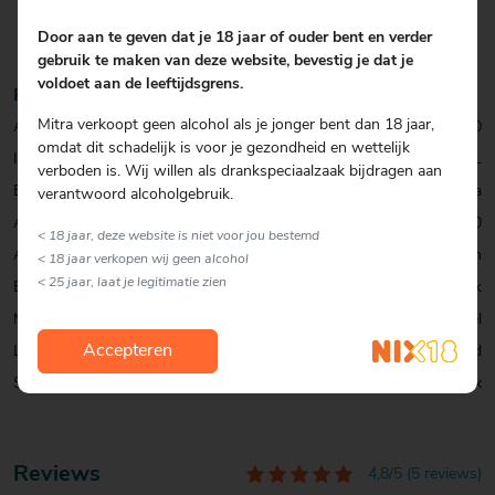
Door aan te geven dat je 18 jaar of ouder bent en verder
gebruik te maken van deze website, bevestig je dat je
voldoet aan de leeftijdsgrens.
Productinformatie
Mitra verkoopt geen alcohol als je jonger bent dan 18 jaar,
Artikelcode:
0332771000
omdat dit schadelijk is voor je gezondheid en wettelijk
Inhoud:
100 CL
verboden is. Wij willen als drankspeciaalzaak bijdragen aan
Eigen Merk:
Ja
verantwoord alcoholgebruik.
Alcohol percentage:
30,0
< 18 jaar, deze website is niet voor jou bestemd
Allergenen:
Geen
< 18 jaar verkopen wij geen alcohol
< 25 jaar, laat je legitimatie zien
Exclusief:
Sterk Eigen Merk
Merk:
Borrel
Accepteren
Land:
Nederland
Soort:
Vieux
Reviews
4,8/5 (5 reviews)