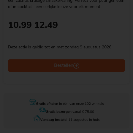
een zachte, kruidige smaakervaring. Perfect voor puur genieten
of in cocktails, een eerlijke keuze voor elk moment.
10.99
12.49
Deze actie is geldig tot en met zondag 9 augustus 2026
Bestellen
Gratis afhalen
in één van onze 102 winkels
Gratis bezorgen
vanaf € 75.00
Vandaag besteld
, 11 augustus in huis