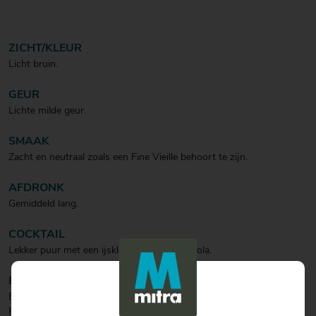
ZICHT/KLEUR
Licht bruin.
GEUR
Lichte milde geur.
SMAAK
Zacht en neutraal zoals een Fine Vieille behoort te zijn.
AFDRONK
Gemiddeld lang.
COCKTAIL
Lekker puur met een ijsklontje of door de cola.
BIJZONDERHEDEN
Een ronduit eerlijke en betaalbare borrel voor ieder moment.
Fine Vieille een lichte variant qua alcoholpercentage van Vieux.