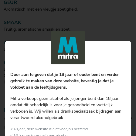
GEUR
Aromatisch met een vleugje zoetigheid.
SMAAK
Fruitig, aromatische smaak en zoet.
AFDRONK
Een rijke en moutige afdronk.
BIJZONDERHEDEN
Busmills single malt gelagerd in met de hand geselecteerde
Door aan te geven dat je 18 jaar of ouder bent en verder
Caribbean rum vaten en vermengd met drievoudige gedistilleerde
gebruik te maken van deze website, bevestig je dat je
Ierse graanwhisky voor subtiele fruit- en droge kruidenaroma’s.
voldoet aan de leeftijdsgrens.
Mitra verkoopt geen alcohol als je jonger bent dan 18 jaar,
omdat dit schadelijk is voor je gezondheid en wettelijk
Productinformatie
verboden is. Wij willen als drankspeciaalzaak bijdragen aan
verantwoord alcoholgebruik.
Artikelcode:
0001036725
Inhoud:
70 CL
< 18 jaar, deze website is niet voor jou bestemd
< 18 jaar verkopen wij geen alcohol