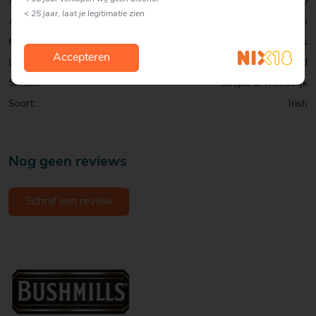
Alcohol percentage:
40,0
< 25 jaar, laat je legitimatie zien
Allergenen:
Geen
Merk:
Bushmills
Accepteren
Land:
Ierland
Smaak:
Soepel & Vriendelijk
Soort:
Irish
Nog geen reviews
Schrijf een review