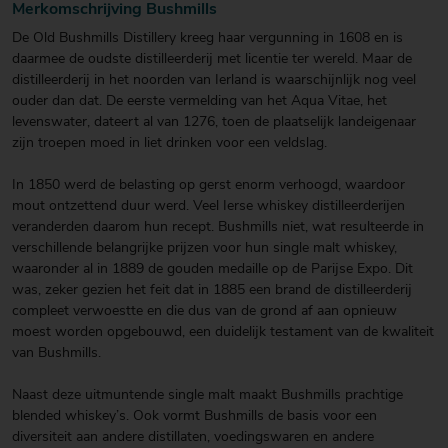
Merkomschrijving Bushmills
De Old Bushmills Distillery kreeg haar vergunning in 1608 en is
daarmee de oudste distilleerderij met licentie ter wereld. Maar de
distilleerderij in het noorden van Ierland is waarschijnlijk nog veel
ouder dan dat. De eerste vermelding van het Aqua Vitae, het
levenswater, dateert al van 1276, toen de plaatselijk landeigenaar
zijn troepen moed in liet drinken voor een veldslag.
In 1850 werd de belasting op gerst enorm verhoogd, waardoor
mout ontzettend duur werd. Veel Ierse whiskey distilleerderijen
veranderden daarom hun recept. Bushmills niet, wat resulteerde in
verschillende belangrijke prijzen voor hun single malt whiskey,
waaronder al in 1889 de gouden medaille op de Parijse Expo. Dit
was, zeker gezien het feit dat in 1885 een brand de distilleerderij
compleet verwoestte en die dus van de grond af aan opnieuw
moest worden opgebouwd, een duidelijk testament van de kwaliteit
van Bushmills.
Naast deze uitmuntende single malt maakt Bushmills prachtige
blended whiskey’s. Ook vormt Bushmills de basis voor een
diversiteit aan andere distillaten, voedingswaren en andere