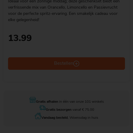
Ideaal voor een zonnige middag; deze geschenkset biedt een
verfrissende mix van Orancello, Limoncello en Passievrucht
voor de perfecte spritz-ervaring. Een smakelijk cadeau voor
elke gelegenheid!
13.99
Bestellen
Gratis afhalen
in één van onze 101 winkels
Gratis bezorgen
vanaf € 75.00
Vandaag besteld
, Woensdag in huis