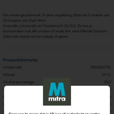
Een mooie geschenkset. In deze verpakking zitten de 3 smaken van
De Jongens van Oud West:
Orancello, Limoncello en Passievrucht (3x 5cl). Zo kun je
kennismaken met alle smaken of maak drie verschillende Spritzers.
Zeker ook mooie set om cadeau te geven.
Productinformatie
Artikelcode:
0001062782
Inhoud:
15 CL
Alcohol percentage:
28,3
Allergenen:
Geen
Merk:
De Jongens van Oud West
Land:
Nederland
Soort:
Liqueur