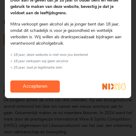
Door aan te geven dat je 18 jaar of ouder bent en verder
gebruik te maken van deze website, bevestig je dat je
voldoet aan de leeftijdsgrens.
Nog geen reviews
Mitra verkoopt geen alcohol als je jonger bent dan 18 jaar,
omdat dit schadelijk is voor je gezondheid en wettelijk
verboden is. Wij willen als drankspeciaalzaak bijdragen aan
Schrijf een review
verantwoord alcoholgebruik.
< 18 jaar, deze website is niet voor jou bestemd
< 18 jaar verkopen wij geen alcohol
< 25 jaar, laat je legitimatie zien
Accepteren
Merkomschrijving De Jongens van Oud West
De jongens achter de schil zijn drie vrienden. Op een bourgondische
avond ontstond het idee om samen een nieuw avontuur aan te
gaan. Gezamenlijk maken ze nu meerdere likeuren. In 2024 werd het
merk door de prestigieuze International Wine & Spirits Competition
(IWSC) uitgeroepen tot Likeurproducent van het Jaar, een erkenning
voor vakmanschap en toewijding.