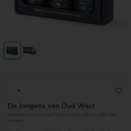
20
20
20
€ 20
€ 20
€ 20
Over Mitra
- €
- €
- €
Actiefolder
25
25
25
Voordelen Mitra Member
€ 25
Klantenservice
- €
30
De Jongens van Oud West
Orancello/Limoncello/Passievrucht | 15 CL | 28,3% |
Liqueur