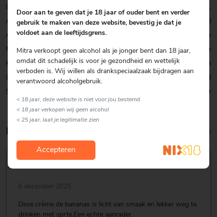
Inhoud:
50 CL
Door aan te geven dat je 18 jaar of ouder bent en verder
Alcohol percentage:
15,0
gebruik te maken van deze website, bevestig je dat je
voldoet aan de leeftijdsgrens.
Allergenen:
Geen
Merk:
De Kuyper
Mitra verkoopt geen alcohol als je jonger bent dan 18 jaar,
omdat dit schadelijk is voor je gezondheid en wettelijk
Kenmerk:
Vegan
verboden is. Wij willen als drankspeciaalzaak bijdragen aan
Land:
Nederland
verantwoord alcoholgebruik.
Soort:
Liqueur
< 18 jaar, deze website is niet voor jou bestemd
< 18 jaar verkopen wij geen alcohol
< 25 jaar, laat je legitimatie zien
Reviews
5/5 (2 reviews)
Accepteren
6 december 2025
Deze crème de bananas is licht van smaak en lekker weg te
drinken met sprte.Een echte aanrader.