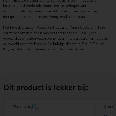
Koninklijke De Kuyper B.V. te Schiedam is een innovatief en
internationaal werkende producent en verkoper van
alcoholhoudende dranken, gericht op een breed assortiment
merkproducten van een zeer hoog kwaliteitsniveau.
Het huwelijk tussen Petrus de Kuyper en Anna Custers in 1695
vormt het officiële begin van het familiebedrijf. De Kuyper
vervaardigde houten vaten om jenever in te vervoeren en rolde zo
de wereld van distilleren in. De huidige directeur, Drs. R.P.M. de
Kuyper, stamt rechtstreeks af van Petrus en Anna.
Dit product is lekker bij:
Martiniglas
Overig
1