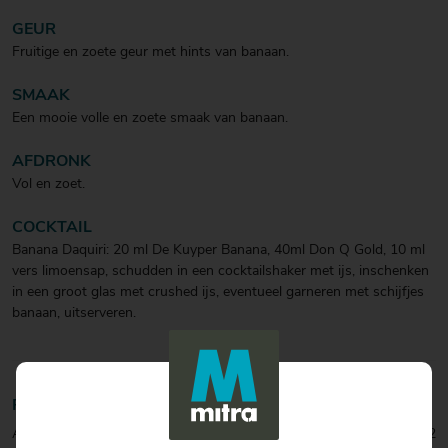
GEUR
Fruitige en zoete geur met hints van banaan.
SMAAK
Een mooie volle en zoete smaak van banaan.
AFDRONK
Vol en zoet.
COCKTAIL
Banana Daquiri: 20 ml De Kuyper Banana, 40ml Don Q Gold, 10 ml
vers limoensap, schudden in een cocktailshaker met ijs, inschenken
in een groot glas met crushed ijs, eventueel garneren met schijfjes
banaan, uitserveren.
Productinformatie
Artikelcode:
0001041572