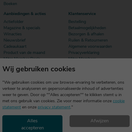
Boeken
Aanbiedingen & acties
Klantenservice
Actiefolder
Bestelling
Magazine & specials
Betaalmogelijkheden
Winacties
Bezorgen & afhalen
Nieuwsbrief
Ruilen & Retourneren
Cadeaukaart
Algemene voorwaarden
Product van de maand
Privacyverklaring
Mitra Member Deals
Mitra Members
Wij gebruiken cookies
Download onze app
De app is exclusief voor Mitra Members. Je logt eenvoudig in met
"We gebruiken cookies om uw browse-ervaring te verbeteren, ons
dezelfde gegevens die je voor mitra.nl gebruikt.
verkeer te analyseren en gepersonaliseerde inhoud of advertenties
weer te geven. Door op ""Alles accepteren"" te klikken stemt u in
met ons gebruik van cookies. Zie voor meer informatie onze
cookie
statement
en onze
privacy statement
."
Alles
Afwijzen
accepteren
Geniet, maar drink met mate. Geen 18 geen alcohol