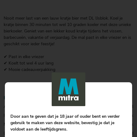
Nooit meer last van een lauw kratje bier met DL IJsblok. Koel je
kratje binnen 30 minuten tot wel 10 graden koeler met deze unieke
bierkoeler. Geniet van een lekker koud kratje tijdens het vissen,
barbecueën, vakantie of verjaardag. De mal past in elke vriezer en is
geschikt voor ieder feestje!
✔ Past in elke vriezer
✔ Koelt tot wel 4 uur lang
✔ Mooie cadeauverpakking
Productinformatie
Artikelcode:
0001024333
Inhoud:
1 stuk
Door aan te geven dat je 18 jaar of ouder bent en verder
gebruik te maken van deze website, bevestig je dat je
Merk:
DL IJsblok
voldoet aan de leeftijdsgrens.
Land:
Nederland