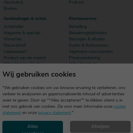
Alcoholvrij
Podcast
Boeken
Aanbiedingen & acties
Klantenservice
Actiefolder
Bestelling
Magazine & specials
Betaalmogelijkheden
Winacties
Bezorgen & afhalen
Nieuwsbrief
Ruilen & Retourneren
Cadeaukaart
Algemene voorwaarden
Product van de maand
Privacyverklaring
Mitra Member Deals
Mitra Members
Wij gebruiken cookies
Download onze app
De app is exclusief voor Mitra Members. Je logt eenvoudig in met
"We gebruiken cookies om uw browse-ervaring te verbeteren, ons
dezelfde gegevens die je voor mitra.nl gebruikt.
verkeer te analyseren en gepersonaliseerde inhoud of advertenties
weer te geven. Door op ""Alles accepteren"" te klikken stemt u in
met ons gebruik van cookies. Zie voor meer informatie onze
cookie
statement
en onze
privacy statement
."
Alles
Afwijzen