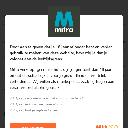
Productinformatie
Artikelcode:
0324302000
Inhoud:
100 CL
Eigen Merk:
Ja
Door aan te geven dat je 18 jaar of ouder bent en verder
Alcohol percentage:
37,5
gebruik te maken van deze website, bevestig je dat je
Allergenen:
Geen
voldoet aan de leeftijdsgrens.
Exclusief:
Sterk Eigen Merk
Mitra verkoopt geen alcohol als je jonger bent dan 18 jaar,
Merk:
Dreadlock Bay
omdat dit schadelijk is voor je gezondheid en wettelijk
verboden is. Wij willen als drankspeciaalzaak bijdragen aan
Land:
Nederland
verantwoord alcoholgebruik.
Soort:
Rum
< 18 jaar, deze website is niet voor jou bestemd
< 18 jaar verkopen wij geen alcohol
< 25 jaar, laat je legitimatie zien
Reviews
4,5/5 (8 reviews)