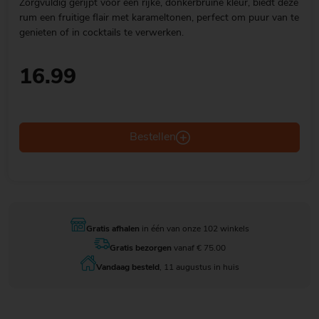
Zorgvuldig gerijpt voor een rijke, donkerbruine kleur, biedt deze
rum een fruitige flair met karameltonen, perfect om puur van te
genieten of in cocktails te verwerken.
16.99
Bestellen
Gratis afhalen
in één van onze 102 winkels
Gratis bezorgen
vanaf € 75.00
Vandaag besteld
, 11 augustus in huis