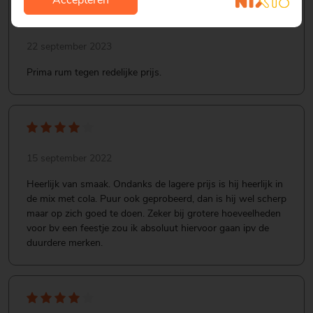
Accepteren
22 september 2023
Prima rum tegen redelijke prijs.
15 september 2022
Heerlijk van smaak. Ondanks de lagere prijs is hij heerlijk in
de mix met cola. Puur ook geprobeerd, dan is hij wel scherp
maar op zich goed te doen. Zeker bij grotere hoeveelheden
voor bv een feestje zou ik absoluut hiervoor gaan ipv de
duurdere merken.