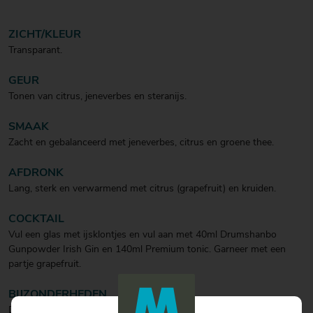
ZICHT/KLEUR
Transparant.
GEUR
Tonen van citrus, jeneverbes en steranijs.
SMAAK
Zacht en gebalanceerd met jeneverbes, citrus en groene thee.
AFDRONK
Lang, sterk en verwarmend met citrus (grapefruit) en kruiden.
COCKTAIL
Vul een glas met ijsklontjes en vul aan met 40ml Drumshanbo
Gunpowder Irish Gin en 140ml Premium tonic. Garneer met een
partje grapefruit.
BIJZONDERHEDEN
Deze gin is infused met gunpowder thee, Chinese citroen, Oosterse