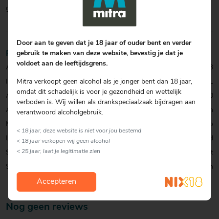
grapefruit en Kaffir limoen.
Door aan te geven dat je 18 jaar of ouder bent en verder
Productinformatie
gebruik te maken van deze website, bevestig je dat je
voldoet aan de leeftijdsgrens.
Artikelcode:
0001048613
Inhoud:
70 CL
Mitra verkoopt geen alcohol als je jonger bent dan 18 jaar,
omdat dit schadelijk is voor je gezondheid en wettelijk
Alcohol percentage:
43,0
verboden is. Wij willen als drankspeciaalzaak bijdragen aan
Allergenen:
Geen
verantwoord alcoholgebruik.
Merk:
Drumshanbo
< 18 jaar, deze website is niet voor jou bestemd
Land:
Ierland
< 18 jaar verkopen wij geen alcohol
< 25 jaar, laat je legitimatie zien
Smaak:
Zacht
Soort:
Gin
Accepteren
Nog geen reviews