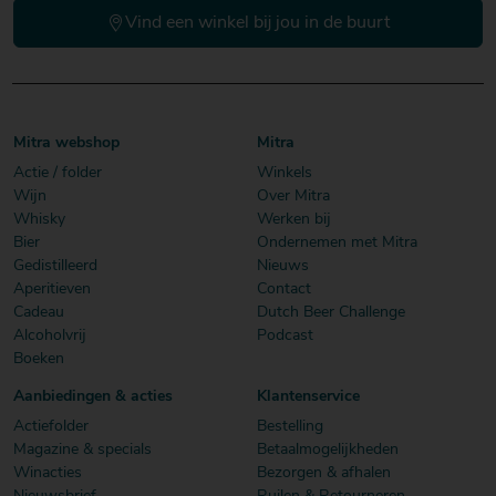
Vind een winkel bij jou in de buurt
Mitra webshop
Mitra
Actie / folder
Winkels
Wijn
Over Mitra
Whisky
Werken bij
Bier
Ondernemen met Mitra
Gedistilleerd
Nieuws
Aperitieven
Contact
Cadeau
Dutch Beer Challenge
Alcoholvrij
Podcast
Boeken
Aanbiedingen & acties
Klantenservice
Actiefolder
Bestelling
Magazine & specials
Betaalmogelijkheden
Winacties
Bezorgen & afhalen