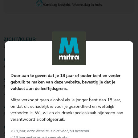
Vandaag besteld
, Woensdag in huis
ZICHT/KLEUR
Donker geel bier met een stevige witte schuimkraag.
GEUR
Een vleugje citrus komt naar voren.
Door aan te geven dat je 18 jaar of ouder bent en verder
SMAAK
gebruik te maken van deze website, bevestig je dat je
Friszuur en complex met tonen van wilde gist, noten en groene
voldoet aan de leeftijdsgrens.
appel.
Mitra verkoopt geen alcohol als je jonger bent dan 18 jaar,
omdat dit schadelijk is voor je gezondheid en wettelijk
AFDRONK
verboden is. Wij willen als drankspeciaalzaak bijdragen aan
Redelijk korte maar stevige afdronk.
verantwoord alcoholgebruik.
CULINAIR
< 18 jaar, deze website is niet voor jou bestemd
Serveren bij een licht kruidig visrecept.
< 18 jaar verkopen wij geen alcohol