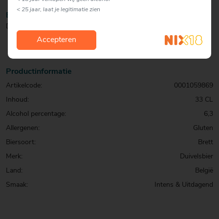
< 25 jaar, laat je legitimatie zien
BIJZONDERHEDEN
Deze tripel vergist met wilde gisten (Brettanomyces).
Accepteren
Productinformatie
Artikelcode:
0001059869
Inhoud:
33 CL
Alcohol percentage:
6,3
Allergenen:
Gluten
Biersoort:
Brett
Merk:
Duivelsbier
Land:
België
Smaak:
Intens & Uitdagend