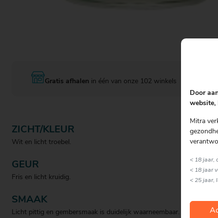
Gratis afhalen
in één van onze 102 winkels
Door aan
website, 
Mitra ver
ZICHT/KLEUR
gezondhei
verantwo
Wit en licht troebel.
< 18 jaar,
GEUR
< 18 jaar 
Fris en licht kruidig.
< 25 jaar, 
SMAAK
Ac
Licht pittig en gembersmaak is duidelijk waarneembaar. Verder verf