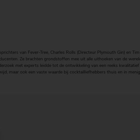
 oprichters van Fever-Tree, Charles Rolls (Directeur Plymouth Gin) en T
oducenten. Ze brachten grondstoffen mee uit alle uithoeken van de wereld
onderzoek met experts leidde tot de ontwikkeling van een reeks kwalitati
ijd, maar ook een vaste waarde bij cocktailliefhebbers thuis en in meni