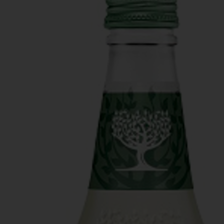
Actiefolder
Voordelen Mitra Member
Klantenservice