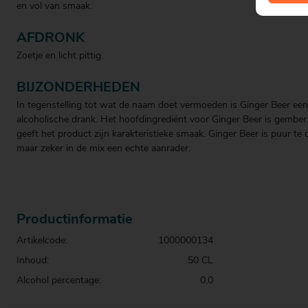
en vol van smaak.
AFDRONK
Zoetje en licht pittig.
BIJZONDERHEDEN
In tegenstelling tot wat de naam doet vermoeden is Ginger Beer een
alcoholische drank. Het hoofdingrediënt voor Ginger Beer is gember
geeft het product zijn karakteristieke smaak. Ginger Beer is puur te 
maar zeker in de mix een echte aanrader.
Productinformatie
Artikelcode:
1000000134
Inhoud:
50 CL
Alcohol percentage:
0,0