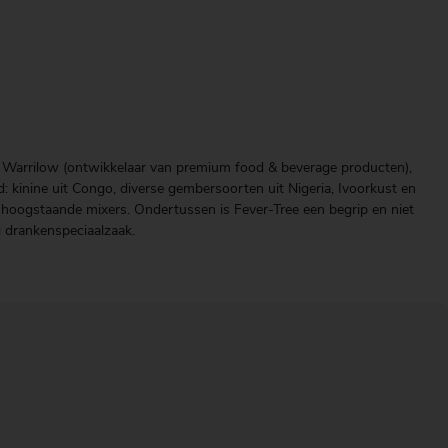
im Warrilow (ontwikkelaar van premium food & beverage producten),
: kinine uit Congo, diverse gembersoorten uit Nigeria, Ivoorkust en
ef hoogstaande mixers. Ondertussen is Fever-Tree een begrip en niet
g drankenspeciaalzaak.