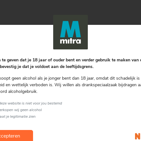
Gratis bezorgen
vanaf € 75.00
 te geven dat je 18 jaar of ouder bent en verder gebruik te maken van
bevestig je dat je voldoet aan de leeftijdsgrens.
koopt geen alcohol als je jonger bent dan 18 jaar, omdat dit schadelijk is 
Nog geen review
d en wettelijk verboden is. Wij willen als drankspeciaalzaak bijdragen a
ord alcoholgebruik.
Schrijf een review
 deze website is niet voor jou bestemd
verkopen wij geen alcohol
laat je legitimatie zien
cepteren
rissend