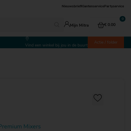
Nieuwsbrief
Klantenservice
Partyservice
€ 0.00
Mijn Mitra
Actie / folder
Vind een winkel bij jou in de buurt
| Premium Mixers