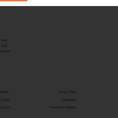
 niet-
. Dat
drinken
Merk:
Fever-Tree
Land:
Engeland
Soort:
Premium Mixers