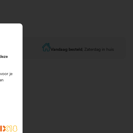
Vandaag besteld
, Zaterdag in huis
 deze
voor je
s
an