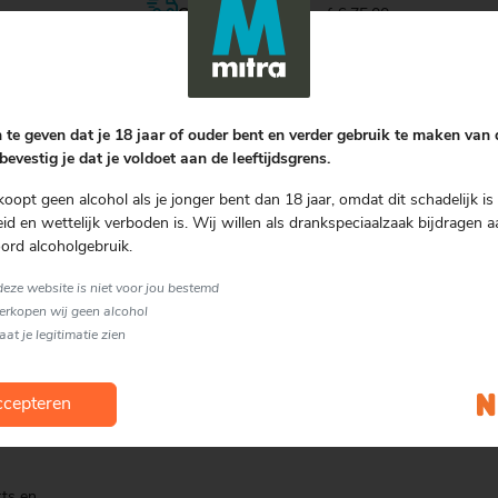
Gratis bezorgen
vanaf € 75.00
Nog geen review
 te geven dat je 18 jaar of ouder bent en verder gebruik te maken van
bevestig je dat je voldoet aan de leeftijdsgrens.
Schrijf een review
koopt geen alcohol als je jonger bent dan 18 jaar, omdat dit schadelijk is 
d en wettelijk verboden is. Wij willen als drankspeciaalzaak bijdragen a
ord alcoholgebruik.
 deze website is niet voor jou bestemd
verkopen wij geen alcohol
lle.
laat je legitimatie zien
cepteren
rts en