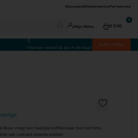
Nieuwsbrief
Klantenservice
Partyservice
€ 0.00
Mijn Mitra
Actie / folder
Vind een winkel bij jou in de buurt
Overige
ke likeur voegt een heerlijke koffiesmaak toe met hints
eëren van culinaire meesterwerken.