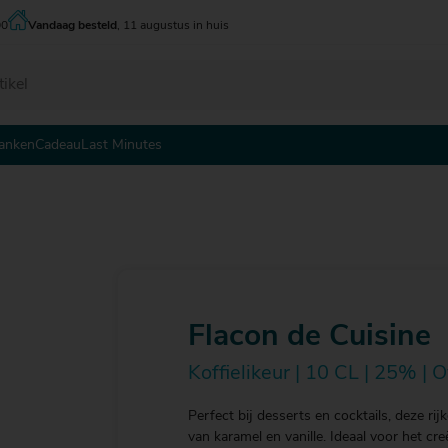
00
Vandaag besteld
, 11 augustus in huis
anken
Cadeau
Last Minutes
 - tot € 5
 - tot € 5
 - tot € 5
 - € 10
 - € 10
 - € 10
0 - € 15
0 - € 15
0 - € 15
5 - € 20
5 - € 20
5 - € 20
0 - € 25
0 - € 25
0 - € 25
Flacon de Cuisine
5 - € 30
Koffielikeur | 10 CL | 25% | 
Perfect bij desserts en cocktails, deze rij
van karamel en vanille. Ideaal voor het cr
 € 30