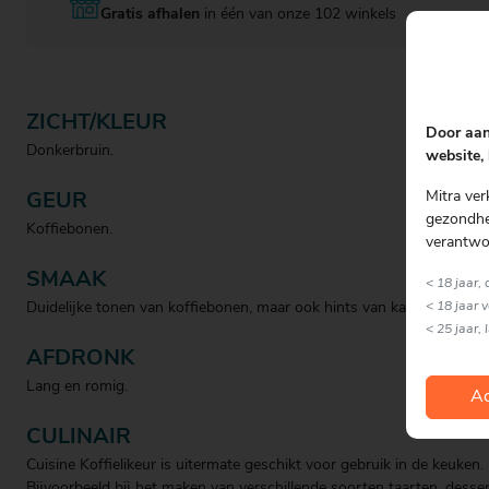
Gratis afhalen
in één van onze 102 winkels
ZICHT/KLEUR
Door aan
Donkerbruin.
website, 
Mitra ver
GEUR
gezondhei
Koffiebonen.
verantwo
SMAAK
< 18 jaar,
< 18 jaar 
Duidelijke tonen van koffiebonen, maar ook hints van karamel en vani
< 25 jaar, 
AFDRONK
Lang en romig.
Ac
CULINAIR
Cuisine Koffielikeur is uitermate geschikt voor gebruik in de keuken.
Bijvoorbeeld bij het maken van verschillende soorten taarten, desse