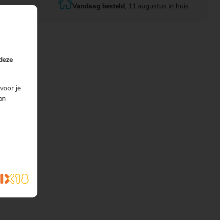
Vandaag besteld
, 11 augustus in huis
s
 deze
voor je
an