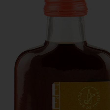
Actiefolder
Voordelen Mitra Member
Klantenservice