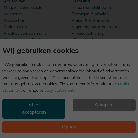
Actiefolder
Bestelling
Magazine & specials
Betaalmogelijkheden
Winacties
Bezorgen & afhalen
Nieuwsbrief
Ruilen & Retourneren
Cadeaukaart
Algemene voorwaarden
Product van de maand
Privacyverklaring
Mitra Member Deals
Mitra Members
Wij gebruiken cookies
Download onze app
De app is exclusief voor Mitra Members. Je logt eenvoudig in met
"We gebruiken cookies om uw browse-ervaring te verbeteren, ons
dezelfde gegevens die je voor mitra.nl gebruikt.
verkeer te analyseren en gepersonaliseerde inhoud of advertenties
weer te geven. Door op ""Alles accepteren"" te klikken stemt u in
met ons gebruik van cookies. Zie voor meer informatie onze
cookie
statement
en onze
privacy statement
."
Alles
Afwijzen
accepteren
Geniet, maar drink met mate. Geen 18 geen alcohol
©2026 Mitra -
Disclaimer
en
copyright
- Verantwoord
Opties
alcoholgebruik