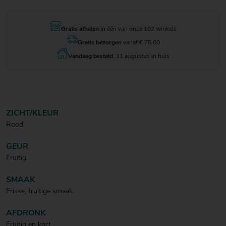
Gratis afhalen
in één van onze 102 winkels
Gratis bezorgen
vanaf € 75.00
Vandaag besteld
, 11 augustus in huis
ZICHT/KLEUR
Rood.
GEUR
Fruitig.
SMAAK
Frisse, fruitige smaak.
AFDRONK
Fruitig en kort.