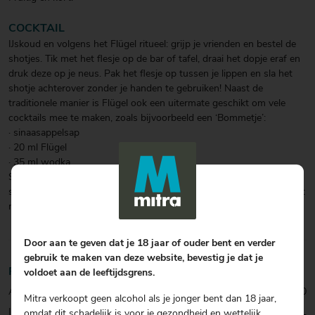
COCKTAIL
IJskoud en volgens het Flügel ritueel: grijp je vrienden en bestel de
shotjes. Tik met het flesje op de bar of tafel, draai het dopje eraf en
druk deze op je neus. Pak het flesje op tussen je lippen en sla het
shotje achterover zonder je handen te gebruiken! Naast de
traditionele manier is Flügel ook een uitermate geschikt om vele
cocktails mee te maken, zoals bijvoorbeeld een ‘Bommetje’:
· sinaasappelsap
· 20 ml Flügel
· 35 ml wodka
Schenk de wodka in een longdrinkglas met ijs en voeg dan de
sinaasappelsap toe. Schenk als laatste de Flügel erbij en garneer het
met een rietje.
Door aan te geven dat je 18 jaar of ouder bent en verder
gebruik te maken van deze website, bevestig je dat je
Productinformatie
voldoet aan de leeftijdsgrens.
Artikelcode:
0001027530
Mitra verkoopt geen alcohol als je jonger bent dan 18 jaar,
Inhoud:
80 CL
omdat dit schadelijk is voor je gezondheid en wettelijk