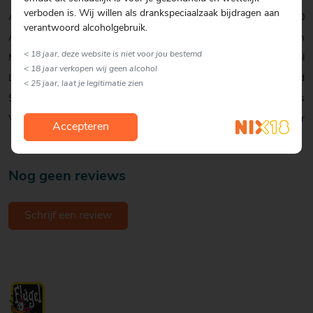
verboden is. Wij willen als drankspeciaalzaak bijdragen aan
Alcohol percentage:
10,0
verantwoord alcoholgebruik.
Allergenen:
Geen
< 18 jaar, deze website is niet voor jou bestemd
Merk:
Flügel
< 18 jaar verkopen wij geen alcohol
Land:
Nederland
< 25 jaar, laat je legitimatie zien
Soort:
Shotjes
Verpakking:
Miniatuur
Accepteren
Nog geen reviews
Schrijf een review