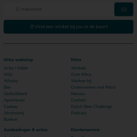
Vind een winkel bij jou in de buurt
Mitra webshop
Mitra
Actie / folder
Winkels
Wijn
Over Mitra
Whisky
Werken bij
Bier
Ondernemen met Mitra
Gedistilleerd
Nieuws
Aperitieven
Contact
Cadeau
Dutch Beer Challenge
Alcoholvrij
Podcast
Boeken
Aanbiedingen & acties
Klantenservice