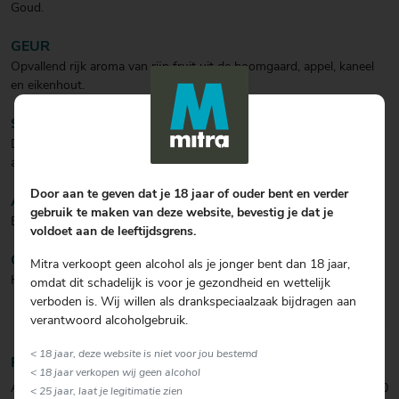
Goud.
GEUR
Opvallend rijk aroma van rijp fruit uit de boomgaard, appel, kaneel
en eikenhout.
SMAAK
Deze robuuste whisky weet de smaken van gedroogd fruit, dadels,
appels, kaneel en eiken perfect met elkaar in balans te brengen.
Door aan te geven dat je 18 jaar of ouder bent en verder
AFDRONK
gebruik te maken van deze website, bevestig je dat je
Elegant, verwarmend met tonen van noten en sherry.
voldoet aan de leeftijdsgrens.
COCKTAIL
Mitra verkoopt geen alcohol als je jonger bent dan 18 jaar,
Heerlijk om puur van te genieten.
omdat dit schadelijk is voor je gezondheid en wettelijk
verboden is. Wij willen als drankspeciaalzaak bijdragen aan
verantwoord alcoholgebruik.
< 18 jaar, deze website is niet voor jou bestemd
Productinformatie
< 18 jaar verkopen wij geen alcohol
Artikelcode:
0304859000
< 25 jaar, laat je legitimatie zien