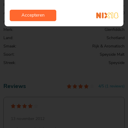
Inhoud:
70 CL
Alcohol percentage:
40
Accepteren
Allergenen:
Geen
Merk:
Glenfiddich
Land:
Schotland
Smaak:
Rijk & Aromatisch
Soort:
Speyside Malt
Streek:
Speyside
Reviews
4/5 (1 reviews)
13 november 2012