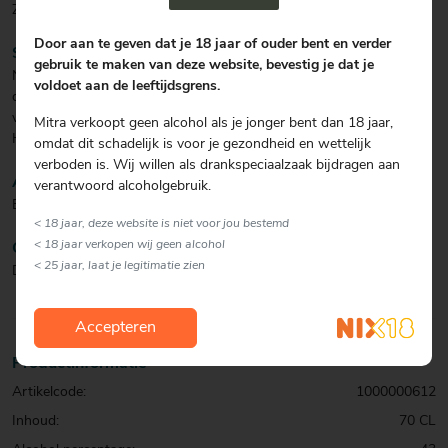
Zoet van toffee en hints van citroen.
Door aan te geven dat je 18 jaar of ouder bent en verder
SMAAK
gebruik te maken van deze website, bevestig je dat je
Noten, toffee, gezouten boter en hints van citroen. De aroma's van
voldoet aan de leeftijdsgrens.
de granen brengen deze whisky naar een hoog niveau. De gerst
voor deze whisky wordt gedroogd met warme lucht, niet met turf.
Mitra verkoopt geen alcohol als je jonger bent dan 18 jaar,
Hierdoor ontstaat een volledig turfrook-vrije whisky.
omdat dit schadelijk is voor je gezondheid en wettelijk
verboden is. Wij willen als drankspeciaalzaak bijdragen aan
AFDRONK
verantwoord alcoholgebruik.
Eiken en mout.
< 18 jaar, deze website is niet voor jou bestemd
< 18 jaar verkopen wij geen alcohol
COCKTAIL
< 25 jaar, laat je legitimatie zien
Drink deze 15 jaar oude whisky puur of on the rocks.
Accepteren
Productinformatie
Artikelcode:
1000000612
Inhoud:
70 CL