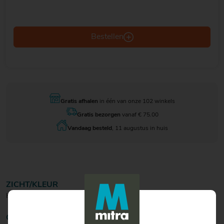
Bestellen
Gratis afhalen
in één van onze 102 winkels
Gratis bezorgen
vanaf € 75.00
Vandaag besteld
, 11 augustus in huis
ZICHT/KLEUR
Helder goudgeel.
GEUR