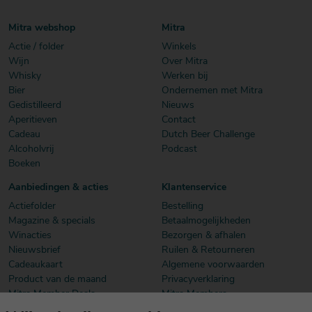
Mitra webshop
Mitra
Actie / folder
Winkels
Wijn
Over Mitra
Whisky
Werken bij
Bier
Ondernemen met Mitra
Gedistilleerd
Nieuws
Aperitieven
Contact
Cadeau
Dutch Beer Challenge
Alcoholvrij
Podcast
Boeken
Aanbiedingen & acties
Klantenservice
Actiefolder
Bestelling
Magazine & specials
Betaalmogelijkheden
Winacties
Bezorgen & afhalen
Nieuwsbrief
Ruilen & Retourneren
Cadeaukaart
Algemene voorwaarden
Product van de maand
Privacyverklaring
Mitra Member Deals
Mitra Members