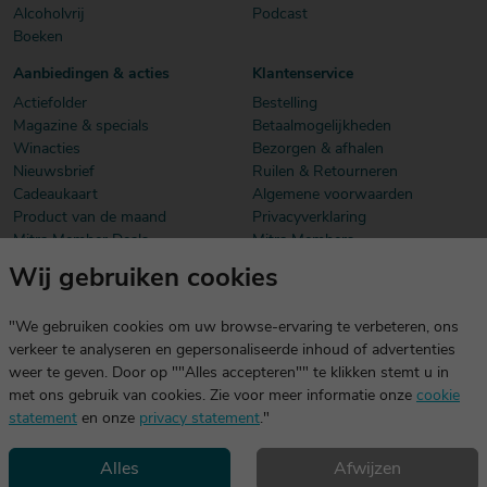
Alcoholvrij
Podcast
Boeken
Aanbiedingen & acties
Klantenservice
Actiefolder
Bestelling
Magazine & specials
Betaalmogelijkheden
Winacties
Bezorgen & afhalen
Nieuwsbrief
Ruilen & Retourneren
Cadeaukaart
Algemene voorwaarden
Product van de maand
Privacyverklaring
Mitra Member Deals
Mitra Members
Wij gebruiken cookies
Download onze app
De app is exclusief voor Mitra Members. Je logt eenvoudig in met
"We gebruiken cookies om uw browse-ervaring te verbeteren, ons
dezelfde gegevens die je voor mitra.nl gebruikt.
verkeer te analyseren en gepersonaliseerde inhoud of advertenties
weer te geven. Door op ""Alles accepteren"" te klikken stemt u in
met ons gebruik van cookies. Zie voor meer informatie onze
cookie
statement
en onze
privacy statement
."
Alles
Afwijzen