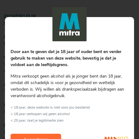
ZICHT/KLEUR
Bleekgeel met uitgebalanceerde mousse.
GEUR
Fris aroma met hints van witte bloemen, limoen en groene appel.
Door aan te geven dat je 18 jaar of ouder bent en verder
SMAAK
gebruik te maken van deze website, bevestig je dat je
Verfijnde bubbel met een zacht karakter. Opwekkend geheel met
voldoet aan de leeftijdsgrens.
subtiele smaak van peer.
Mitra verkoopt geen alcohol als je jonger bent dan 18 jaar,
omdat dit schadelijk is voor je gezondheid en wettelijk
AFDRONK
verboden is. Wij willen als drankspeciaalzaak bijdragen aan
Toegankelijk en vriendelijk.
verantwoord alcoholgebruik.
CULINAIR
< 18 jaar, deze website is niet voor jou bestemd
Ideaal als aperitief. Maar ook heerlijk bij vis in saus.
< 18 jaar verkopen wij geen alcohol
< 25 jaar, laat je legitimatie zien
BIJZONDERHEDEN
Een blend van 60% Chenin Blanc, 30% Chardonnay en 10% Pinot