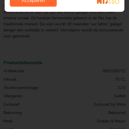
Noir.
Accepteren
De eerste vergisting vindt plaats op temperatuur gecontroleerde
cuves waarna de wijn op zijn lies wordt gelegd voor een meer
intense smaak. De tweede fermentatie gebeurt in de fles (op de
traditionele manier). De wijn wordt 18 maanden 'sur lattes' gelegd
(langer dan wettelijk is vereist). Vervolgens wordt de mousserende
wijn gebotteld.
Productinformatie
Artikelcode:
0001058722
Inhoud:
75 CL
Alcohol percentage:
12,0
Allergenen:
Sulfiet
Exclusief:
Exclusief bij Mitra
Bekroning:
Bekroond
Merk:
Gratien & Meyer