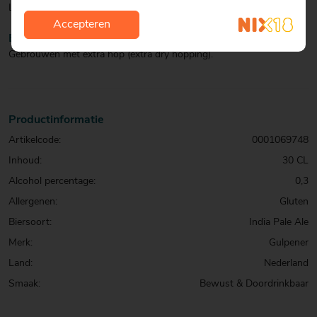
Lekker bij Mexicaanse gerechten of ideaal bij een zomerse BBQ.
Accepteren
BIJZONDERHEDEN
Gebrouwen met extra hop (extra dry hopping).
Productinformatie
Artikelcode:
0001069748
Inhoud:
30 CL
Alcohol percentage:
0,3
Allergenen:
Gluten
Biersoort:
India Pale Ale
Merk:
Gulpener
Land:
Nederland
Smaak:
Bewust & Doordrinkbaar