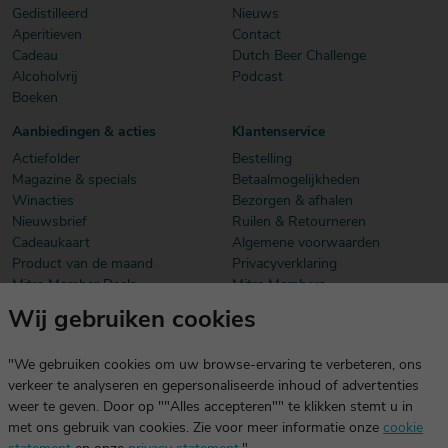
Gedistilleerd
Nieuws
Aperitieven
Contact
Cadeau
Dutch Beer Challenge
Alcoholvrij
Podcast
Boeken
Aanbiedingen & acties
Klantenservice
Actiefolder
Bestelling
Magazine & specials
Betaalmogelijkheden
Winacties
Bezorgen & afhalen
Nieuwsbrief
Ruilen & Retourneren
Cadeaukaart
Algemene voorwaarden
Product van de maand
Privacyverklaring
Mitra Member Deals
Mitra Members
Wij gebruiken cookies
Download onze app
De app is exclusief voor Mitra Members. Je logt eenvoudig in met
"We gebruiken cookies om uw browse-ervaring te verbeteren, ons
dezelfde gegevens die je voor mitra.nl gebruikt.
verkeer te analyseren en gepersonaliseerde inhoud of advertenties
weer te geven. Door op ""Alles accepteren"" te klikken stemt u in
met ons gebruik van cookies. Zie voor meer informatie onze
cookie