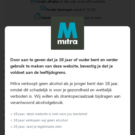
Gratis afhalen
in één van onze 102 winkels
Gratis bezorgen
vanaf € 75.00
Vandaag besteld
, 11 augustus in huis
ZICHT/KLEUR
Goudgele tot oranjeachtige kleur.
Door aan te geven dat je 18 jaar of ouder bent en verder
gebruik te maken van deze website, bevestig je dat je
GEUR
voldoet aan de leeftijdsgrens.
Tropisch aroma met hints van citrus.
Mitra verkoopt geen alcohol als je jonger bent dan 18 jaar,
omdat dit schadelijk is voor je gezondheid en wettelijk
SMAAK
verboden is. Wij willen als drankspeciaalzaak bijdragen aan
Fris, licht moutig en hoppig.
verantwoord alcoholgebruik.
AFDRONK
< 18 jaar, deze website is niet voor jou bestemd
Milde bitter met een lichte zoete afdronk.
< 18 jaar verkopen wij geen alcohol
< 25 jaar, laat je legitimatie zien
CULINAIR