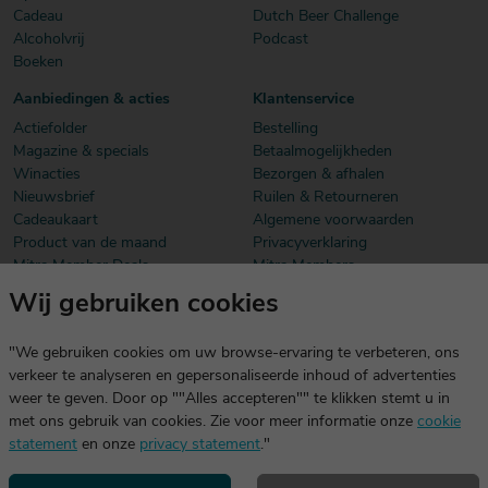
Cadeau
Dutch Beer Challenge
Alcoholvrij
Podcast
Boeken
Aanbiedingen & acties
Klantenservice
Actiefolder
Bestelling
Magazine & specials
Betaalmogelijkheden
Winacties
Bezorgen & afhalen
Nieuwsbrief
Ruilen & Retourneren
Cadeaukaart
Algemene voorwaarden
Product van de maand
Privacyverklaring
Mitra Member Deals
Mitra Members
Wij gebruiken cookies
Download onze app
De app is exclusief voor Mitra Members. Je logt eenvoudig in met
"We gebruiken cookies om uw browse-ervaring te verbeteren, ons
dezelfde gegevens die je voor mitra.nl gebruikt.
verkeer te analyseren en gepersonaliseerde inhoud of advertenties
weer te geven. Door op ""Alles accepteren"" te klikken stemt u in
met ons gebruik van cookies. Zie voor meer informatie onze
cookie
statement
en onze
privacy statement
."