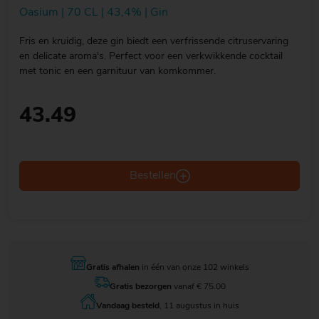
Oasium | 70 CL | 43,4% | Gin
Fris en kruidig, deze gin biedt een verfrissende citruservaring
en delicate aroma's. Perfect voor een verkwikkende cocktail
met tonic en een garnituur van komkommer.
43.49
Bestellen
Gratis afhalen
in één van onze 102 winkels
Gratis bezorgen
vanaf € 75.00
Vandaag besteld
, 11 augustus in huis