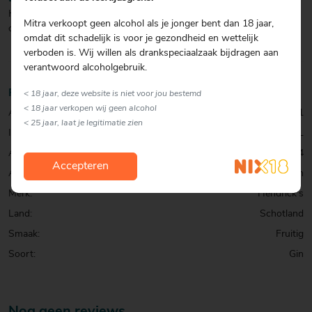
Hendrick's Oasium is de 7e limited edition van Hendrick’s ‘Cabinet
Mitra verkoopt geen alcohol als je jonger bent dan 18 jaar,
of Curiosities’.
omdat dit schadelijk is voor je gezondheid en wettelijk
verboden is. Wij willen als drankspeciaalzaak bijdragen aan
verantwoord alcoholgebruik.
Productinformatie
< 18 jaar, deze website is niet voor jou bestemd
< 18 jaar verkopen wij geen alcohol
Artikelcode:
0001061821
< 25 jaar, laat je legitimatie zien
Inhoud:
70 CL
Alcohol percentage:
43,4
Accepteren
Allergenen:
geen
Merk:
Hendrick's
Land:
Schotland
Smaak:
Fruitig
Soort:
Gin
Nog geen reviews