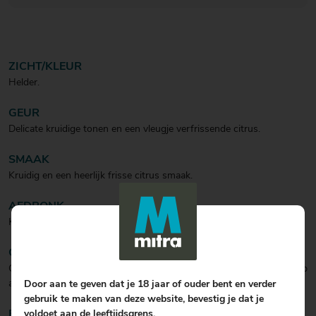
ZICHT/KLEUR
Helder.
GEUR
Delicate kruidige tonen en een vleugje verfrissende citrus.
SMAAK
Kruidig en een heerlijk frisse citrus smaak.
AFDRONK
Kruidig en fris.
COCKTAIL
Oasium & tonic. Schenk 50 ml Hendrick's Oasium in een glas en top
af met tonic water. Garneer met komkommer.
Door aan te geven dat je 18 jaar of ouder bent en verder
gebruik te maken van deze website, bevestig je dat je
voldoet aan de leeftijdsgrens.
BIJZONDERHEDEN