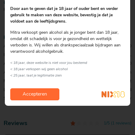
COCKTAIL
Door aan te geven dat je 18 jaar of ouder bent en verder
Heerlijk puur als digestief.
gebruik te maken van deze website, bevestig je dat je
voldoet aan de leeftijdsgrens.
Mitra verkoopt geen alcohol als je jonger bent dan 18 jaar,
Productinformatie
omdat dit schadelijk is voor je gezondheid en wettelijk
verboden is. Wij willen als drankspeciaalzaak bijdragen aan
Artikelcode:
0001033530
verantwoord alcoholgebruik.
Inhoud:
70 CL
< 18 jaar, deze website is niet voor jou bestemd
Alcohol percentage:
38,0
< 18 jaar verkopen wij geen alcohol
Allergenen:
Geen
< 25 jaar, laat je legitimatie zien
Merk:
Hooghoudt
Land:
Nederland
Accepteren
Soort:
Oude Jenever
Reviews
1/5 (1 reviews)