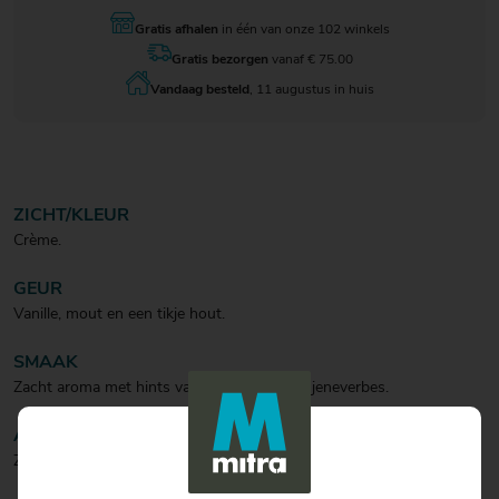
Gratis afhalen
in één van onze 102 winkels
Gratis bezorgen
vanaf € 75.00
Vandaag besteld
, 11 augustus in huis
ZICHT/KLEUR
Crème.
GEUR
Vanille, mout en een tikje hout.
SMAAK
Zacht aroma met hints van vanille, hout en jeneverbes.
AFDRONK
Zacht en soepel.