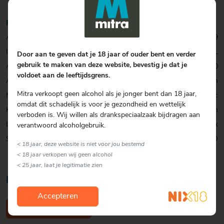
Productinformatie
Artikelcode:
0001023109
Inhoud:
70 CL
Door aan te geven dat je 18 jaar of ouder bent en verder
gebruik te maken van deze website, bevestig je dat je
Alcohol percentage:
40,0
voldoet aan de leeftijdsgrens.
Allergenen:
Geen
Mitra verkoopt geen alcohol als je jonger bent dan 18 jaar,
Merk:
Jean-Luc
omdat dit schadelijk is voor je gezondheid en wettelijk
Kenmerk:
Biologisch
verboden is. Wij willen als drankspeciaalzaak bijdragen aan
Land:
Frankrijk
verantwoord alcoholgebruik.
Soort:
Cognac XO
< 18 jaar, deze website is niet voor jou bestemd
< 18 jaar verkopen wij geen alcohol
< 25 jaar, laat je legitimatie zien
Nog geen reviews
Accepteren
Schrijf een review