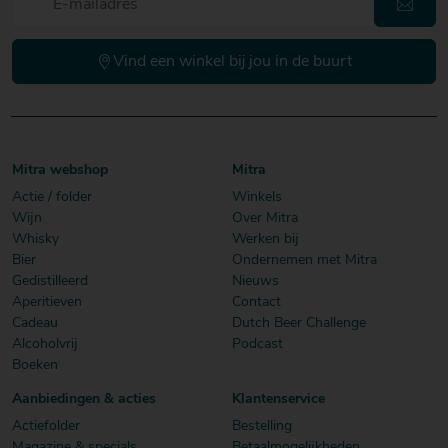
Vind een winkel bij jou in de buurt
Mitra webshop
Mitra
Actie / folder
Winkels
Wijn
Over Mitra
Whisky
Werken bij
Bier
Ondernemen met Mitra
Gedistilleerd
Nieuws
Aperitieven
Contact
Cadeau
Dutch Beer Challenge
Alcoholvrij
Podcast
Boeken
Aanbiedingen & acties
Klantenservice
Actiefolder
Bestelling
Magazine & specials
Betaalmogelijkheden