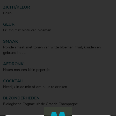
ZICHT/KLEUR
Bruin.
GEUR
Fruitig met hints van bloemen.
SMAAK
Ronde smaak met tonen van witte bloemen, fruit, kruiden en
gebrand hout.
AFDRONK
Noten met een klein pepertje.
COCKTAIL
Heerlijk in de mix of om puur te drinken.
BIJZONDERHEDEN
Biologische Cognac uit de Grande Champagne.