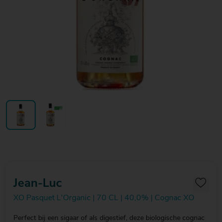
20
20
20
€ 20
€ 20
€ 20
Over Mitra
- €
- €
- €
Actiefolder
25
25
25
Voordelen Mitra Member
€ 25
Klantenservice
- €
30
Jean-Luc
XO Pasquet L'Organic | 70 CL | 40,0% | Cognac XO
Perfect bij een sigaar of als digestief, deze biologische cognac