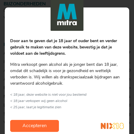
BIJZONDERHEDEN
Door de combinatie van 3 verschillende hoppen krijg je een enorme
verfrissende citroen boost.
Door aan te geven dat je 18 jaar of ouder bent en verder
Productinformatie
gebruik te maken van deze website, bevestig je dat je
Artikelcode:
0001071007
voldoet aan de leeftijdsgrens.
Inhoud:
33 CL
Mitra verkoopt geen alcohol als je jonger bent dan 18 jaar,
Alcohol percentage:
7,0
omdat dit schadelijk is voor je gezondheid en wettelijk
verboden is. Wij willen als drankspeciaalzaak bijdragen aan
Allergenen:
Gluten
verantwoord alcoholgebruik.
Biersoort:
India Pale Ale
< 18 jaar, deze website is niet voor jou bestemd
Merk:
Kees
< 18 jaar verkopen wij geen alcohol
Land:
Nederland
< 25 jaar, laat je legitimatie zien
Smaak:
Fris & Fruitig
Verpakking:
Blik
Accepteren