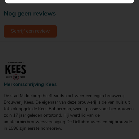
Nog geen reviews
Schrijf een review
Merkomschrijving Kees
De stad Middelburg heeft sinds kort weer een eigen brouwerij:
Brouwerij Kees. De eigenaar van deze brouwerij is de van huis uit
tot kok opgeleide Kees Bubberman, wiens passie voor bierbrouwen
zo'n 17 jaar geleden ontstond, Hij werd lid van de
amateurbierbrouwersvereniging De Deltabrouwers en hij brouwde
in 1996 zijn eerste homebrew.