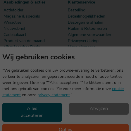
Aanbiedingen & acties
Klantenservice
Actiefolder
Bestelling
Magazine & specials
Betaalmogelijkheden
Winacties
Bezorgen & afhalen
Nieuwsbrief
Ruilen & Retourneren
Cadeaukaart
Algemene voorwaarden
Product van de maand
Privacyverklaring
Mitra Member Deals
Mitra Members
Wij gebruiken cookies
Download onze app
De app is exclusief voor Mitra Members. Je logt eenvoudig in met
"We gebruiken cookies om uw browse-ervaring te verbeteren, ons
dezelfde gegevens die je voor mitra.nl gebruikt.
verkeer te analyseren en gepersonaliseerde inhoud of advertenties
weer te geven. Door op ""Alles accepteren"" te klikken stemt u in
met ons gebruik van cookies. Zie voor meer informatie onze
cookie
statement
en onze
privacy statement
."
Alles
Afwijzen
accepteren
Geniet, maar drink met mate. Geen 18 geen alcohol
©2026 Mitra -
Disclaimer
en
copyright
- Verantwoord
Opties