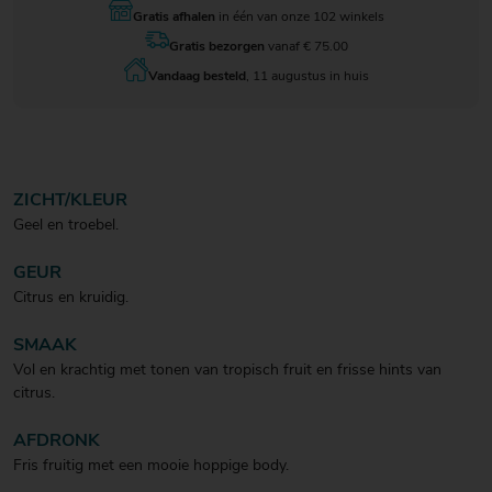
Gratis afhalen
in één van onze 102 winkels
Gratis bezorgen
vanaf € 75.00
Vandaag besteld
, 11 augustus in huis
ZICHT/KLEUR
Geel en troebel.
GEUR
Citrus en kruidig.
SMAAK
Vol en krachtig met tonen van tropisch fruit en frisse hints van
citrus.
AFDRONK
Fris fruitig met een mooie hoppige body.