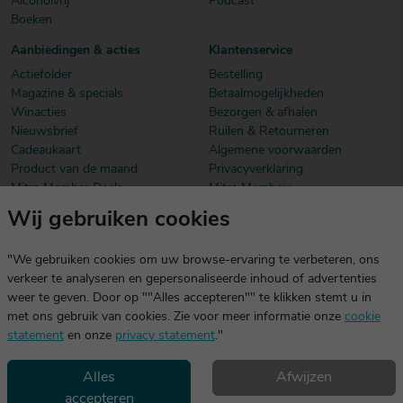
Alcoholvrij
Podcast
Boeken
Aanbiedingen & acties
Klantenservice
Actiefolder
Bestelling
Magazine & specials
Betaalmogelijkheden
Winacties
Bezorgen & afhalen
Nieuwsbrief
Ruilen & Retourneren
Cadeaukaart
Algemene voorwaarden
Product van de maand
Privacyverklaring
Mitra Member Deals
Mitra Members
Wij gebruiken cookies
Download onze app
De app is exclusief voor Mitra Members. Je logt eenvoudig in met
"We gebruiken cookies om uw browse-ervaring te verbeteren, ons
dezelfde gegevens die je voor mitra.nl gebruikt.
verkeer te analyseren en gepersonaliseerde inhoud of advertenties
weer te geven. Door op ""Alles accepteren"" te klikken stemt u in
met ons gebruik van cookies. Zie voor meer informatie onze
cookie
statement
en onze
privacy statement
."
Alles
Afwijzen
accepteren