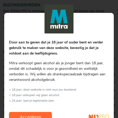
BIJZONDERHEDEN
Een White IPA is ontstaan toen brouwers het beste van twee
werelden combineerden: de frisse, kruidige basis van witbier met de
hoppige aroma’s van een IPA. Het resultaat? Extra verfrissend én
verrassend doordrinkbaar.
Door aan te geven dat je 18 jaar of ouder bent en verder
gebruik te maken van deze website, bevestig je dat je
Productinformatie
voldoet aan de leeftijdsgrens.
Artikelcode:
0001070437
Mitra verkoopt geen alcohol als je jonger bent dan 18 jaar,
Inhoud:
33 CL
omdat dit schadelijk is voor je gezondheid en wettelijk
verboden is. Wij willen als drankspeciaalzaak bijdragen aan
Alcohol percentage:
6,0
verantwoord alcoholgebruik.
Allergenen:
Gluten
< 18 jaar, deze website is niet voor jou bestemd
Biersoort:
India Pale Ale
< 18 jaar verkopen wij geen alcohol
Merk:
Kees
< 25 jaar, laat je legitimatie zien
Land:
Nederland
Smaak:
Blond & Krachtig
Accepteren