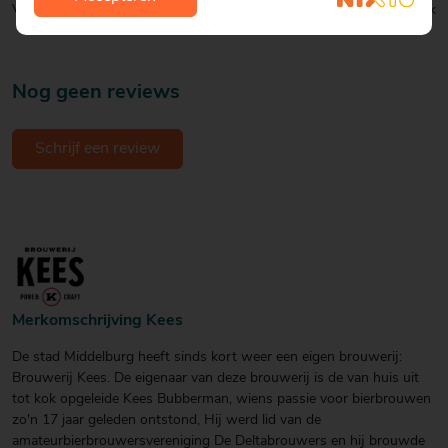
Verpakking:
Blik
Nog geen reviews
Schrijf een review
Merkomschrijving Kees
De stad Middelburg heeft sinds kort weer een eigen brouwerij:
Brouwerij Kees. De eigenaar van deze brouwerij is de van huis uit
tot kok opgeleide Kees Bubberman, wiens passie voor bierbrouwen
zo'n 17 jaar geleden ontstond, Hij werd lid van de
amateurbierbrouwersvereniging De Deltabrouwers en hij brouwde