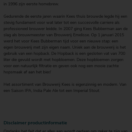
in 1996 zijn eerste homebrew.
Gedurende de eerste jaren waarin Kees thuis brouwde legde hij een
stevig fundament voor wat later tot een succesvolle carriere als
professioneel brouwer leidde. In 2007 ging Kees Bubberman aan de
slag als brouwmeester van Brouwerij Emelisse. Op 1 januari 2015
werd het voor Kees Bubberman tijd voor een nieuwe stap: een
eigen brouwerij met zijn eigen naam. Uniek aan de brouwerij is het
gebruik van een hopback. De Hopback is een gesloten vat van 700
liter die gevuld wordt met hopbloemen. Deze hopbloemen zorgen
voor een natuurlijk filtratie en geven ook nog een mooie zachte
hopsmaak af aan het bier/
Het assortiment van Brouwerij Kees is eigenzinnig en modern. Van
een Saison IPA, India Pale Ale tot een Imperial Stout.
Disclaimer productinformatie
Ondanks het feit dat er alles aan wordt gedaan om zeker te zijn van