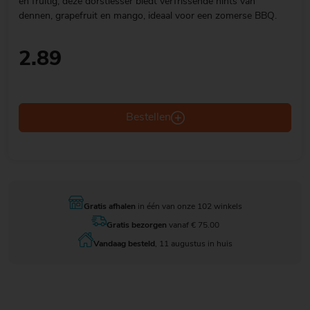
en fruitig, deze dorstlesser biedt verfrissende hints van
dennen, grapefruit en mango, ideaal voor een zomerse BBQ.
2.89
Bestellen
Gratis afhalen
in één van onze 102 winkels
Gratis bezorgen
vanaf € 75.00
Vandaag besteld
, 11 augustus in huis