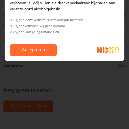
verboden is. Wij willen als drankspeciaalzaak bijdragen aan
Inhoud:
33 CL
verantwoord alcoholgebruik.
Alcohol percentage:
4,5
< 18 jaar, deze website is niet voor jou bestemd
Allergenen:
Gluten
< 18 jaar verkopen wij geen alcohol
< 25 jaar, laat je legitimatie zien
Biersoort:
New England IPA
Merk:
Kompaan
Land:
Nederland
Accepteren
Smaak:
Fris & Fruitig
Verpakking:
Blik
Nog geen reviews
Schrijf een review