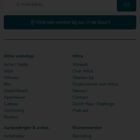
Vind een winkel bij jou in de buurt
Mitra webshop
Mitra
Actie / folder
Winkels
Wijn
Over Mitra
Whisky
Werken bij
Bier
Ondernemen met Mitra
Gedistilleerd
Nieuws
Aperitieven
Contact
Cadeau
Dutch Beer Challenge
Alcoholvrij
Podcast
Boeken
Aanbiedingen & acties
Klantenservice
Actiefolder
Bestelling