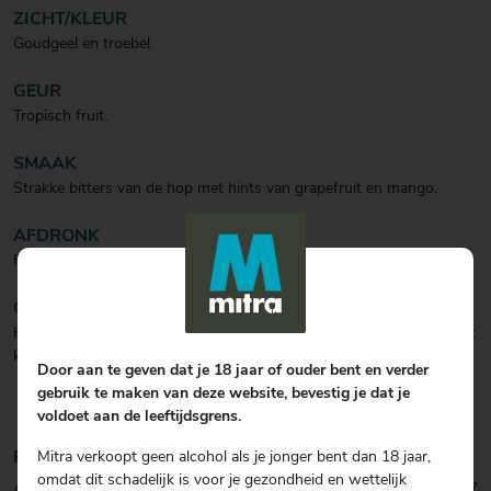
ZICHT/KLEUR
Goudgeel en troebel.
GEUR
Tropisch fruit.
SMAAK
Strakke bitters van de hop met hints van grapefruit en mango.
AFDRONK
Fruitig en vol met een klein zoetje.
CULINAIR
Heerlijk bij de BBQ en daarnaast lekker bij salades of gerechten met
kip.
Door aan te geven dat je 18 jaar of ouder bent en verder
gebruik te maken van deze website, bevestig je dat je
voldoet aan de leeftijdsgrens.
Mitra verkoopt geen alcohol als je jonger bent dan 18 jaar,
Productinformatie
omdat dit schadelijk is voor je gezondheid en wettelijk
Artikelcode:
0001050597