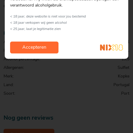
verantwoord alcoholgebruik.
durft te doorbreken.
< 18 jaar, deze website is niet voor jou bestemd
< 18 jaar verkopen wij geen alcohol
< 25 jaar, laat je legitimatie zien
Productinformatie
Artikelcode:
0001071581
Accepteren
Inhoud:
75 CL
Alcohol percentage:
19,5
Allergenen:
Sulfiet
Merk:
Kopke
Land:
Portugal
Soort:
Port
Nog geen reviews