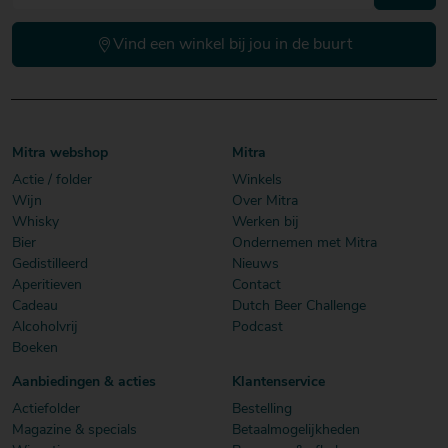
Vind een winkel bij jou in de buurt
Mitra webshop
Mitra
Actie / folder
Winkels
Wijn
Over Mitra
Whisky
Werken bij
Bier
Ondernemen met Mitra
Gedistilleerd
Nieuws
Aperitieven
Contact
Cadeau
Dutch Beer Challenge
Alcoholvrij
Podcast
Boeken
Aanbiedingen & acties
Klantenservice
Actiefolder
Bestelling
Magazine & specials
Betaalmogelijkheden