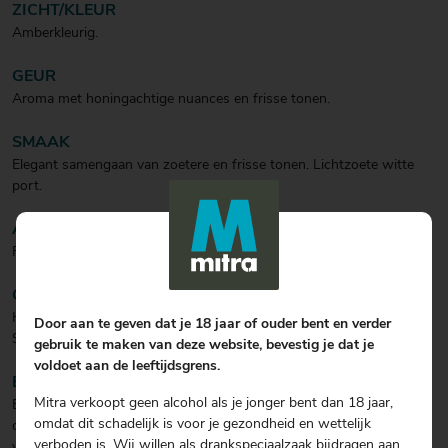
ZICHT/KLEUR
Amberkleurig.
GEUR
Aroma met honingachtige nuances en frisse tonen.
SMAAK
Elegant samengaan van zoetere en frisse tonen. Lichtzoete witte
port.
AFDRONK
Fris met een elegante zoetigheid.
CULINAIR
Heerlijk als aperitief of bij een dessert!
Door aan te geven dat je 18 jaar of ouder bent en verder
Serveren met ijsblokjes en een stukje sinaasappel.
gebruik te maken van deze website, bevestig je dat je
voldoet aan de leeftijdsgrens.
BIJZONDERHEDEN
Mitra verkoopt geen alcohol als je jonger bent dan 18 jaar,
Een volle witte Port, speciaal ontwikkeld om met ijs te drinken! Een
omdat dit schadelijk is voor je gezondheid en wettelijk
onverwachte combinatie die bewijst dat respect voor het erfgoed
verboden is. Wij willen als drankspeciaalzaak bijdragen aan
van het oudste porthuis ter wereld ook betekent dat je de regels