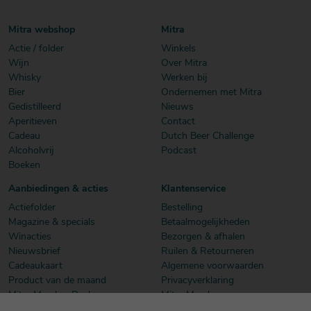
Mitra webshop
Mitra
Actie / folder
Winkels
Wijn
Over Mitra
Whisky
Werken bij
Bier
Ondernemen met Mitra
Gedistilleerd
Nieuws
Aperitieven
Contact
Cadeau
Dutch Beer Challenge
Alcoholvrij
Podcast
Boeken
Aanbiedingen & acties
Klantenservice
Actiefolder
Bestelling
Magazine & specials
Betaalmogelijkheden
Winacties
Bezorgen & afhalen
Nieuwsbrief
Ruilen & Retourneren
Cadeaukaart
Algemene voorwaarden
Product van de maand
Privacyverklaring
Mitra Member Deals
Mitra Members