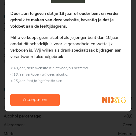
Lekker in combinatie met karbonade en biefstuk.
Door aan te geven dat je 18 jaar of ouder bent en verder
BIJZONDERHEDEN
gebruik te maken van deze website, bevestig je dat je
Alleen als een Cognac wordt geproduceerd van druiven uit de
voldoet aan de leeftijdsgrens.
Grande Champagne heeft hij recht op de prestigieuze benaming
'Grande Fine Champagne'. De familie Ménard, wijnbouwers en
Mitra verkoopt geen alcohol als je jonger bent dan 18 jaar,
distillateurs, is al sinds 1815 in dit bijzondere gebied gevestigd. Hier
omdat dit schadelijk is voor je gezondheid en wettelijk
hebben ze zich altijd met hart en ziel aan hun excellente Ménard
verboden is. Wij willen als drankspeciaalzaak bijdragen aan
Cognac gewijd. De aanduiding VSOP staat voor Very Special Old
verantwoord alcoholgebruik.
Pale.
< 18 jaar, deze website is niet voor jou bestemd
< 18 jaar verkopen wij geen alcohol
< 25 jaar, laat je legitimatie zien
Productinformatie
Artikelcode:
0302961444
Accepteren
Inhoud:
70 CL
Alcohol percentage:
40,0
Allergenen:
Geen
Merk:
Menard