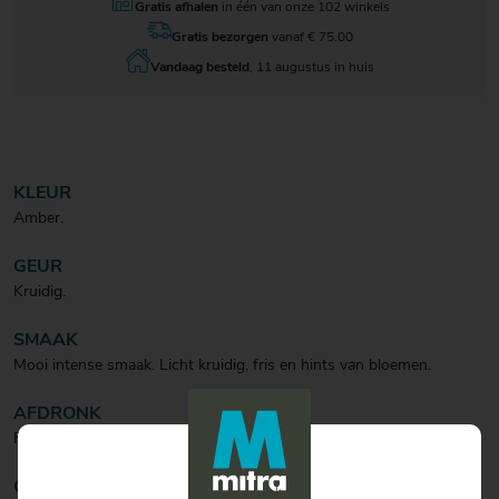
Gratis afhalen
in één van onze 102 winkels
Gratis bezorgen
vanaf € 75.00
Vandaag besteld
, 11 augustus in huis
KLEUR
Amber.
GEUR
Kruidig.
SMAAK
Mooi intense smaak. Licht kruidig, fris en hints van bloemen.
AFDRONK
Fris.
CULINAIR