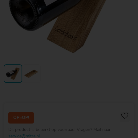
20
20
20
€ 20
€ 20
€ 20
Over Mitra
- €
- €
- €
Actiefolder
25
25
25
Voordelen Mitra Member
€ 25
Klantenservice
- €
30
OP=OP!
Dit product is beperkt op voorraad. Vragen? Mail naar
service@mitra.nl
.