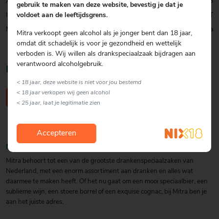
Artikelcode:
0001066353
gebruik te maken van deze website, bevestig je dat je
Inhoud:
1 ST
voldoet aan de leeftijdsgrens.
Merk:
Mitra
Mitra verkoopt geen alcohol als je jonger bent dan 18 jaar,
omdat dit schadelijk is voor je gezondheid en wettelijk
verboden is. Wij willen als drankspeciaalzaak bijdragen aan
verantwoord alcoholgebruik.
Nog geen reviews
< 18 jaar, deze website is niet voor jou bestemd
< 18 jaar verkopen wij geen alcohol
Schrijf een review
< 25 jaar, laat je legitimatie zien
Accepteren
Merkomschrijving Mitra
Mitra behoort tot een van de grootste drankenspeciaalzaken van
Nederland, met een enorm assortiment aan dranken en alles wat
daarmee te maken heeft. Of het nu gaat om een mooi speciaalbier, een
sublieme wijn, een stoere borrel of een exquise cognac, bij Mitra ben je
aan het juiste adres.