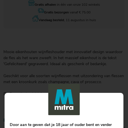
Gratis afhalen
in één van onze 102 winkels
Gratis bezorgen
vanaf € 75.00
Vandaag besteld
, 11 augustus in huis
Mooie eikenhouten wijnfleshouder met innovatief design waardoor
de fles als het ware zweeft. In het massief eikenhout is de tekst
'Gefeliciteerd' gegraveerd. Ideaal als geschenk of bedankje.
Geschikt voor alle soorten wijnflessen met uitzondering van flessen
met een kroonkurk zoals champagne, cava of prosecco.
De fles wijn is niet inbegrepen.
Productinformatie
Door aan te geven dat je 18 jaar of ouder bent en verder