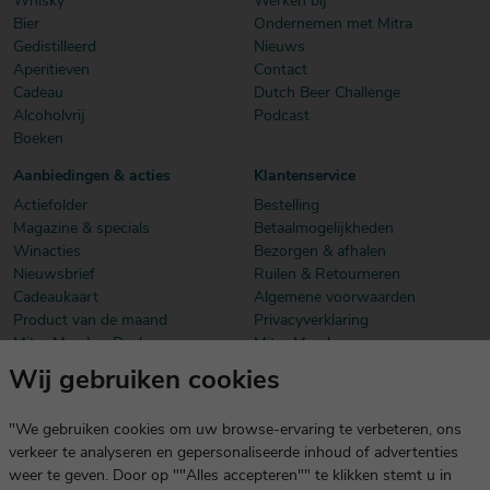
Whisky
Werken bij
Bier
Ondernemen met Mitra
Gedistilleerd
Nieuws
Aperitieven
Contact
Cadeau
Dutch Beer Challenge
Alcoholvrij
Podcast
Boeken
Aanbiedingen & acties
Klantenservice
Actiefolder
Bestelling
Magazine & specials
Betaalmogelijkheden
Winacties
Bezorgen & afhalen
Nieuwsbrief
Ruilen & Retourneren
Cadeaukaart
Algemene voorwaarden
Product van de maand
Privacyverklaring
Mitra Member Deals
Mitra Members
Wij gebruiken cookies
Download onze app
De app is exclusief voor Mitra Members. Je logt eenvoudig in met
"We gebruiken cookies om uw browse-ervaring te verbeteren, ons
dezelfde gegevens die je voor mitra.nl gebruikt.
verkeer te analyseren en gepersonaliseerde inhoud of advertenties
weer te geven. Door op ""Alles accepteren"" te klikken stemt u in