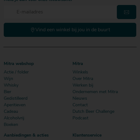
Vind een winkel bij jou in de buurt
Mitra webshop
Mitra
Actie / folder
Winkels
Wijn
Over Mitra
Whisky
Werken bij
Bier
Ondernemen met Mitra
Gedistilleerd
Nieuws
Aperitieven
Contact
Cadeau
Dutch Beer Challenge
Alcoholvrij
Podcast
Boeken
Aanbiedingen & acties
Klantenservice