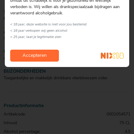
omdat dit schadelijk is voor je gezondheid en wettelijk
verboden is. Wij willen als drankspeciaalzaak bijdragen aan
SMAAK
verantwoord alcoholgebruik.
Fris, zoete appel met tonen van vlierbloesem.
< 18 jaar, deze website is niet voor jou bestemd
< 18 jaar verkopen wij geen alcohol
AFDRONK
< 25 jaar, laat je legitimatie zien
Sprankelend.
CULINAIR
Accepteren
Als aperitief, bij de borrel en verfrissend in de mix.
BIJZONDERHEDEN
Toegankelijke en makkelijk drinkbare vlierbloessem cider.
Productinformatie
Artikelcode:
0001054571
Inhoud:
75 CL
Alcohol percentage:
4,5