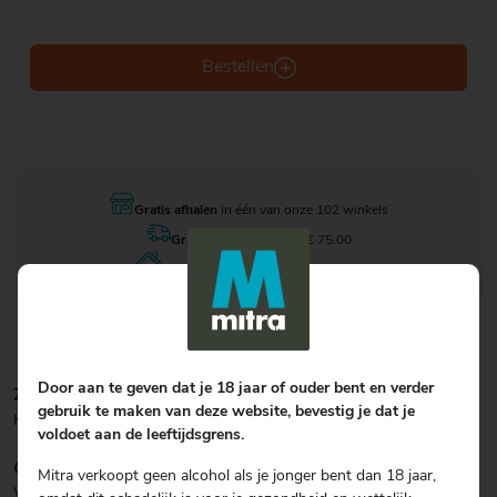
Bestellen
Gratis afhalen
in één van onze 102 winkels
Gratis bezorgen
vanaf € 75.00
Vandaag besteld
, Zaterdag in huis
Door aan te geven dat je 18 jaar of ouder bent en verder
ZICHT/KLEUR
gebruik te maken van deze website, bevestig je dat je
Helder geel.
voldoet aan de leeftijdsgrens.
GEUR
Mitra verkoopt geen alcohol als je jonger bent dan 18 jaar,
Vlierbloesem.