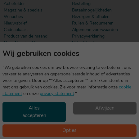
Actiefolder
Bestelling
Magazine & specials
Betaalmogelijkheden
Winacties
Bezorgen & afhalen
Nieuwsbrief
Ruilen & Retourneren
Cadeaukaart
Algemene voorwaarden
Product van de maand
Privacyverklaring
Mitra Member Deals
Mitra Members
Wij gebruiken cookies
Download onze app
De app is exclusief voor Mitra Members. Je logt eenvoudig in met
"We gebruiken cookies om uw browse-ervaring te verbeteren, ons
dezelfde gegevens die je voor mitra.nl gebruikt.
verkeer te analyseren en gepersonaliseerde inhoud of advertenties
weer te geven. Door op ""Alles accepteren"" te klikken stemt u in
met ons gebruik van cookies. Zie voor meer informatie onze
cookie
statement
en onze
privacy statement
."
Alles
Afwijzen
accepteren
Geniet, maar drink met mate. Geen 18 geen alcohol
©2026 Mitra -
Disclaimer
en
copyright
- Verantwoord
Opties
alcoholgebruik