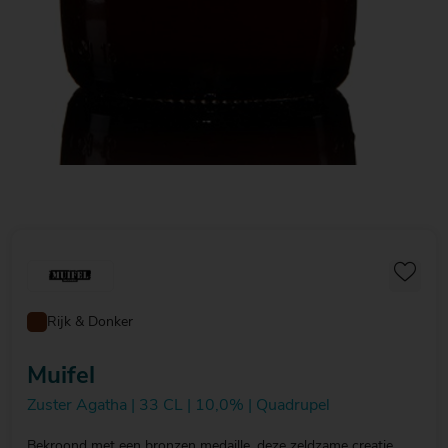
Rijk & Donker
Muifel
Zuster Agatha | 33 CL | 10,0% | Quadrupel
Bekroond met een bronzen medaille, deze zeldzame creatie