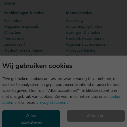
Boeken
Aanbiedingen & acties
Klantenservice
Actiefolder
Bestelling
Magazine & specials
Betaalmogelijkheden
Winacties
Bezorgen & afhalen
Nieuwsbrief
Ruilen & Retourneren
Cadeaukaart
Algemene voorwaarden
Product van de maand
Privacyverklaring
Mitra Member Deals
Mitra Members
Wij gebruiken cookies
Download onze app
De app is exclusief voor Mitra Members. Je logt eenvoudig in met
"We gebruiken cookies om uw browse-ervaring te verbeteren, ons
dezelfde gegevens die je voor mitra.nl gebruikt.
verkeer te analyseren en gepersonaliseerde inhoud of advertenties
weer te geven. Door op ""Alles accepteren"" te klikken stemt u in
met ons gebruik van cookies. Zie voor meer informatie onze
cookie
statement
en onze
privacy statement
."
Alles
Afwijzen
accepteren
Geniet, maar drink met mate. Geen 18 geen alcohol