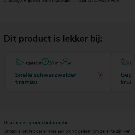
Challenge. Prijswinnende topkwaliteit – daar staat Muifel voor.
Dit product is lekker bij:
Nagerecht
20 min
4
Hoo
Snelle schwarzwalder
Gepa
tiramisu
kruid
Disclaimer productinformatie
Ondanks het feit dat er alles aan wordt gedaan om zeker te zijn van