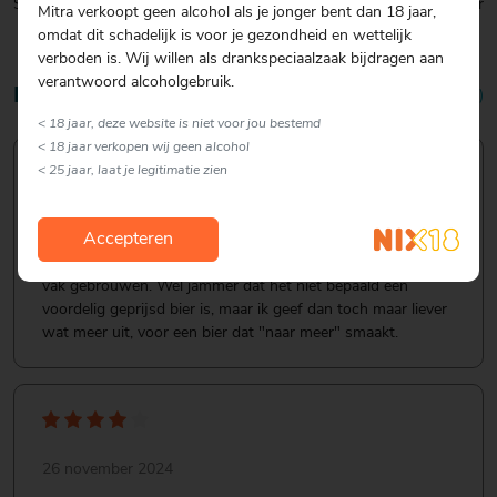
Smaak:
Rijk & Donker
Mitra verkoopt geen alcohol als je jonger bent dan 18 jaar,
omdat dit schadelijk is voor je gezondheid en wettelijk
verboden is. Wij willen als drankspeciaalzaak bijdragen aan
verantwoord alcoholgebruik.
Reviews
4,9/5 (7 reviews)
< 18 jaar, deze website is niet voor jou bestemd
< 18 jaar verkopen wij geen alcohol
< 25 jaar, laat je legitimatie zien
6 november 2025
Accepteren
Een uitstekende quadrupel, ongetwijfeld met liefde voor het
vak gebrouwen. Wel jammer dat het niet bepaald een
voordelig geprijsd bier is, maar ik geef dan toch maar liever
wat meer uit, voor een bier dat "naar meer" smaakt.
26 november 2024