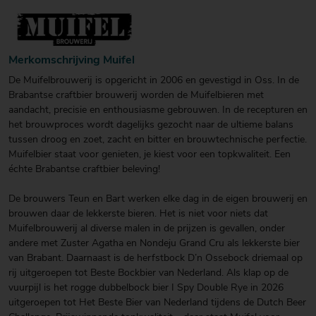
Merkomschrijving Muifel
De Muifelbrouwerij is opgericht in 2006 en gevestigd in Oss. In de
Brabantse craftbier brouwerij worden de Muifelbieren met
aandacht, precisie en enthousiasme gebrouwen. In de recepturen en
het brouwproces wordt dagelijks gezocht naar de ultieme balans
tussen droog en zoet, zacht en bitter en brouwtechnische perfectie.
Muifelbier staat voor genieten, je kiest voor een topkwaliteit. Een
échte Brabantse craftbier beleving!
De brouwers Teun en Bart werken elke dag in de eigen brouwerij en
brouwen daar de lekkerste bieren. Het is niet voor niets dat
Muifelbrouwerij al diverse malen in de prijzen is gevallen, onder
andere met Zuster Agatha en Nondeju Grand Cru als lekkerste bier
van Brabant. Daarnaast is de herfstbock D’n Ossebock driemaal op
rij uitgeroepen tot Beste Bockbier van Nederland. Als klap op de
vuurpijl is het rogge dubbelbock bier I Spy Double Rye in 2026
uitgeroepen tot Het Beste Bier van Nederland tijdens de Dutch Beer