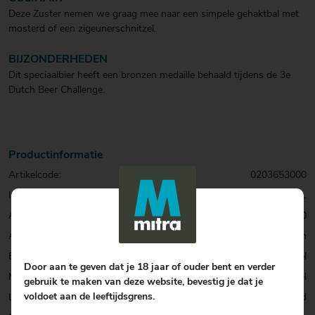
Deze Zuster nemen we graag mee naar een simpele gehaktbal met
mosterd of een zigeunerschnitzel.
BIJZONDERHEDEN
Dit speciaalbier heeft een bronzen medaille behaald tijdens de 3e
Dutch Beer Challenge.
Productinformatie
Artikelcode:
0203653000
Inhoud:
33 CL
Alcohol percentage:
10,0
Allergenen:
Gluten
Biersoort:
Quadrupel
Door aan te geven dat je 18 jaar of ouder bent en verder
Merk:
Muifel
gebruik te maken van deze website, bevestig je dat je
voldoet aan de leeftijdsgrens.
Land:
Nederland