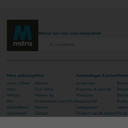
Meld je aan voor onze nieuwsbrief
Mitra webshop
Mitra
Aanbiedingen & acties
Klant
Actie / folder
Winkels
Actiefolder
Bestel
Wijn
Over Mitra
Magazine & specials
Betaa
Whisky
Werken bij
Winacties
Bezor
Bier
Ondernemen met Mitra
Nieuwsbrief
Ruile
Gedistilleerd
Nieuws
Cadeaukaart
Algem
Aperitieven
Contact
Product van de maand
Privac
Cadeau
Dutch Beer Challenge
Mitra Member Deals
Mitra
Alcoholvrij
Podcast