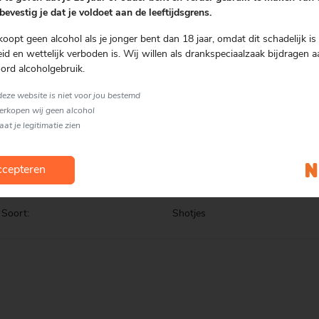
bevestig je dat je voldoet aan de leeftijdsgrens.
koopt geen alcohol als je jonger bent dan 18 jaar, omdat dit schadelijk is 
d en wettelijk verboden is. Wij willen als drankspeciaalzaak bijdragen a
ord alcoholgebruik.
 deze website is niet voor jou bestemd
verkopen wij geen alcohol
laat je legitimatie zien
Merk:
Nozem Oil
cepteren
Kenmerk:
Vegan
Land:
Nederland
Soort:
Shotjes