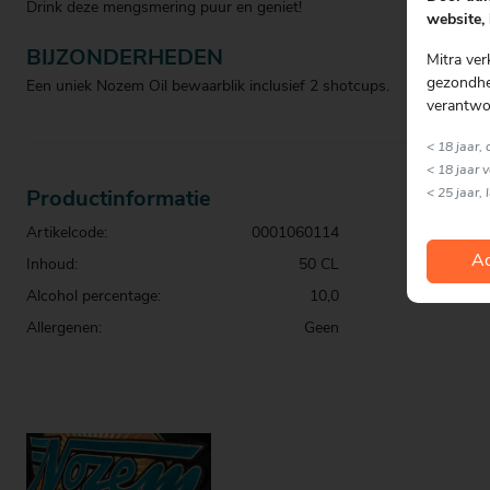
Drink deze mengsmering puur en geniet!
website, 
BIJZONDERHEDEN
Mitra ver
gezondhei
Een uniek Nozem Oil bewaarblik inclusief 2 shotcups.
verantwo
< 18 jaar,
< 18 jaar 
< 25 jaar, 
Productinformatie
Artikelcode:
0001060114
Ac
Inhoud:
50 CL
Alcohol percentage:
10,0
Allergenen:
Geen