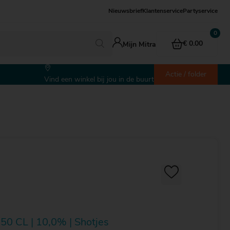
Nieuwsbrief
Klantenservice
Partyservice
€ 0.00
Mijn Mitra
Actie / folder
Vind een winkel bij jou in de buurt
50 CL | 10,0% | Shotjes