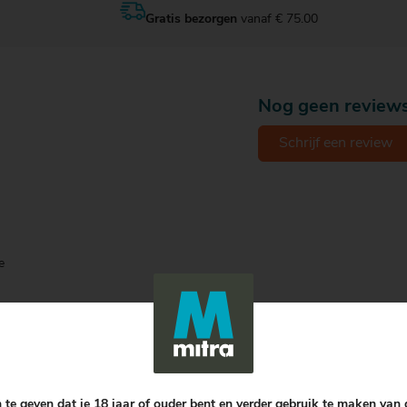
Gratis bezorgen
vanaf € 75.00
Nog geen review
Schrijf een review
e
 te geven dat je 18 jaar of ouder bent en verder gebruik te maken van