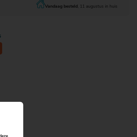
Vandaag besteld
, 11 augustus in huis
s
 deze