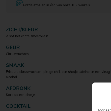
Gratis afhalen
in één van onze 102 winkels
ZICHT/KLEUR
Alsof het echte smeerolie is.
GEUR
Citrusvruchten.
SMAAK
Friszure citrusvruchten, pittige chili, een shotje cafeïne en een vleugj
alcohol.
AFDRONK
Kort als een shotje.
COCKTAIL
Door aan