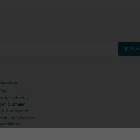
Aan
enservice
ling
lmogelijkheden
gen & afhalen
n & Retourneren
ene voorwaarden
yverklaring
 Members