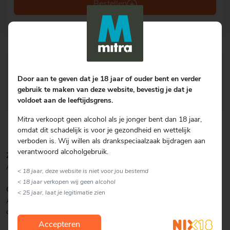
Bestellen
Gratis afhalen
in één van onze 102 winkels
Door aan te geven dat je 18 jaar of ouder bent en verder
Gratis bezorgen
vanaf € 75.00
gebruik te maken van deze website, bevestig je dat je
Vandaag besteld
, 11 augustus in huis
voldoet aan de leeftijdsgrens.
Mitra verkoopt geen alcohol als je jonger bent dan 18 jaar,
omdat dit schadelijk is voor je gezondheid en wettelijk
verboden is. Wij willen als drankspeciaalzaak bijdragen aan
verantwoord alcoholgebruik.
ZICHT/KLEUR
Amber.
< 18 jaar, deze website is niet voor jou bestemd
< 18 jaar verkopen wij geen alcohol
GEUR
< 25 jaar, laat je legitimatie zien
Aroma van frisse pruimen, honingachtige granen en aardbeienjam
op toast.
Accepteren