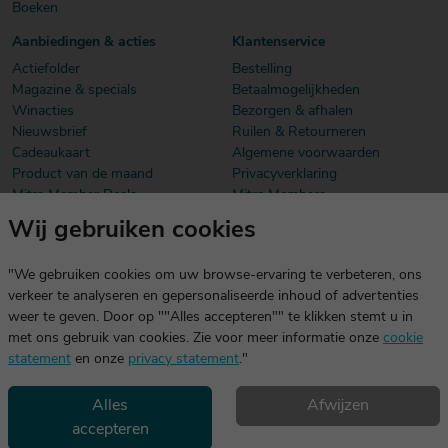
Boeken
Aanbiedingen & acties
Klantenservice
Actiefolder
Bestelling
Magazine & specials
Betaalmogelijkheden
Winacties
Bezorgen & afhalen
Nieuwsbrief
Ruilen & Retourneren
Cadeaukaart
Algemene voorwaarden
Product van de maand
Privacyverklaring
Mitra Member Deals
Mitra Members
Wij gebruiken cookies
Download onze app
De app is exclusief voor Mitra Members. Je logt eenvoudig in met
"We gebruiken cookies om uw browse-ervaring te verbeteren, ons
dezelfde gegevens die je voor mitra.nl gebruikt.
verkeer te analyseren en gepersonaliseerde inhoud of advertenties
weer te geven. Door op ""Alles accepteren"" te klikken stemt u in
met ons gebruik van cookies. Zie voor meer informatie onze
cookie
statement
en onze
privacy statement
."
Alles
Afwijzen
accepteren
Geniet, maar drink met mate. Geen 18 geen alcohol