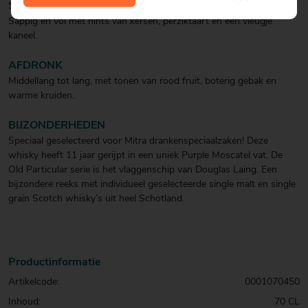
SMAAK
Sappig en vol met hints van kersen, perziktaart en een vleugje
kaneel.
AFDRONK
Middellang tot lang, met tonen van rood fruit, boterig gebak en
warme kruiden.
BIJZONDERHEDEN
Speciaal geselecteerd voor Mitra drankenspeciaalzaken! Deze
whisky heeft 11 jaar gerijpt in een uniek Purple Moscatel vat. De
Old Particular serie is het vlaggenschip van Douglas Laing. Een
bijzondere reeks met individueel geselecteerde single malt en single
grain Scotch whisky’s uit heel Schotland.
Productinformatie
Artikelcode:
0001070450
Inhoud:
70 CL