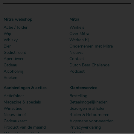
Mitra webshop
Mitra
Actie / folder
Winkels
Wijn
Over Mitra
Whisky
Werken bij
Bier
Ondernemen met Mitra
Gedistilleerd
Nieuws
Aperitieven
Contact
Cadeau
Dutch Beer Challenge
Alcoholvrij
Podcast
Boeken
Aanbiedingen & acties
Klantenservice
Actiefolder
Bestelling
Magazine & specials
Betaalmogelijkheden
Winacties
Bezorgen & afhalen
Nieuwsbrief
Ruilen & Retourneren
Cadeaukaart
Algemene voorwaarden
Product van de maand
Privacyverklaring
Mitra Member Deals
Mitra Members