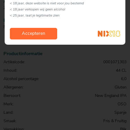
AFDRONK
< 18 jaar, deze website is niet voor jou bestemd
Zacht en fruitig.
< 18 jaar verkopen wij geen alcohol
< 25 jaar, laat je legitimatie zien
BIJZONDERHEDEN
NIPA gebrouwen met Mosaic en Citra.
Accepteren
Productinformatie
Artikelcode:
0001071303
Inhoud:
44 CL
Alcohol percentage:
6,0
Allergenen:
Gluten
Biersoort:
New England IPA
Merk:
OSO
Land:
Spanje
Smaak:
Fris & Fruitig
Verpakking:
Blik