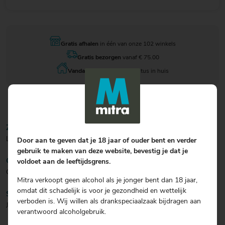
Gratis afhalen
in één van onze 102 winkels
Gratis bezorgen
vanaf € 75.00
Vandaag besteld
, 11 augustus in huis
ZICHT/KLEUR
Lichtgeel en stroachtig.
Door aan te geven dat je 18 jaar of ouder bent en verder
gebruik te maken van deze website, bevestig je dat je
GEUR
voldoet aan de leeftijdsgrens.
Citrus en tropisch fruit.
Mitra verkoopt geen alcohol als je jonger bent dan 18 jaar,
omdat dit schadelijk is voor je gezondheid en wettelijk
SMAAK
verboden is. Wij willen als drankspeciaalzaak bijdragen aan
Juicy, citrus, grapefruit en perzik.
verantwoord alcoholgebruik.