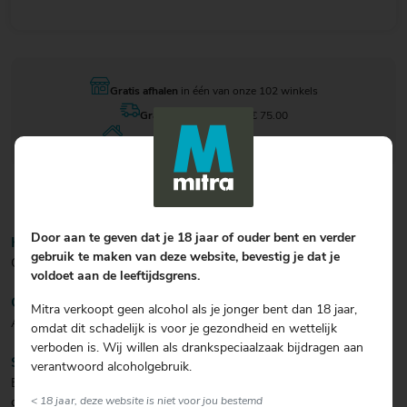
Gratis afhalen
in één van onze 102 winkels
Gratis bezorgen
vanaf € 75.00
Vandaag besteld
, 11 augustus in huis
Door aan te geven dat je 18 jaar of ouder bent en verder
KLEUR/ZICHT
gebruik te maken van deze website, bevestig je dat je
Geel.
voldoet aan de leeftijdsgrens.
GEUR
Mitra verkoopt geen alcohol als je jonger bent dan 18 jaar,
Aroma van citroen.
omdat dit schadelijk is voor je gezondheid en wettelijk
verboden is. Wij willen als drankspeciaalzaak bijdragen aan
SMAAK
verantwoord alcoholgebruik.
Een zuiver limonzero met de pure smaak van vers geperst
citroensap.
< 18 jaar, deze website is niet voor jou bestemd