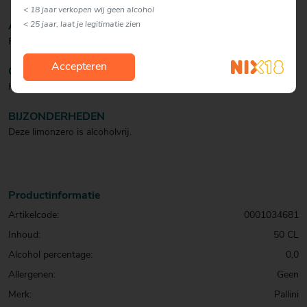
< 18 jaar verkopen wij geen alcohol
< 25 jaar, laat je legitimatie zien
AFDRONK
Fris en krachtig.
Accepteren
COCKTAIL
Heerlijk na het diner.
BIJZONDERHEDEN
Deze limonzero is alcoholvrij.
Productinformatie
Artikelcode:
0001034681
Inhoud:
50 CL
Alcohol percentage:
0,0
Allergenen:
Geen
Merk:
Pallini