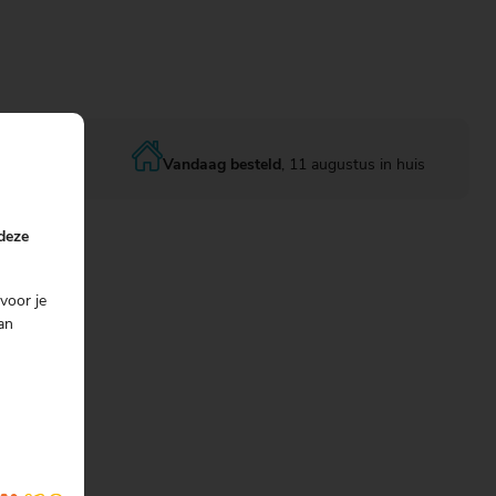
Vandaag besteld
, 11 augustus in huis
 deze
s
voor je
an