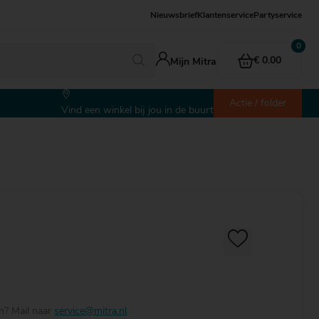
Nieuwsbrief
Klantenservice
Partyservice
€ 0.00
Mijn Mitra
Actie / folder
Vind een winkel bij jou in de buurt
en? Mail naar
service@mitra.nl
.