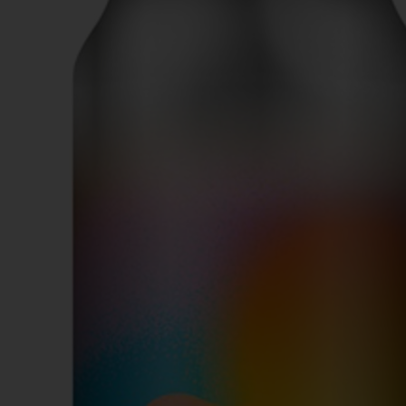
Actiefolder
Voordelen Mitra Member
Klantenservice