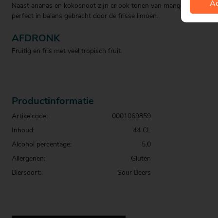
Ac
Naast ananas en kokosnoot zijn er ook tonen van mango en sinaasa
perfect in balans gebracht door de frisse limoen.
AFDRONK
Fruitig en fris met veel tropisch fruit.
Productinformatie
Artikelcode:
0001069859
Inhoud:
44 CL
Alcohol percentage:
5,0
Allergenen:
Gluten
Biersoort:
Sour Beers