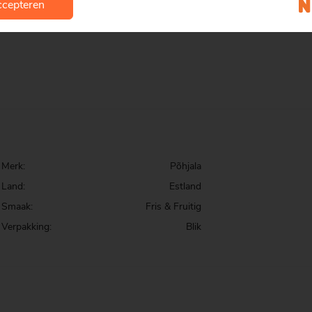
cepteren
ppel,
Merk:
Põhjala
Land:
Estland
Smaak:
Fris & Fruitig
Verpakking:
Blik