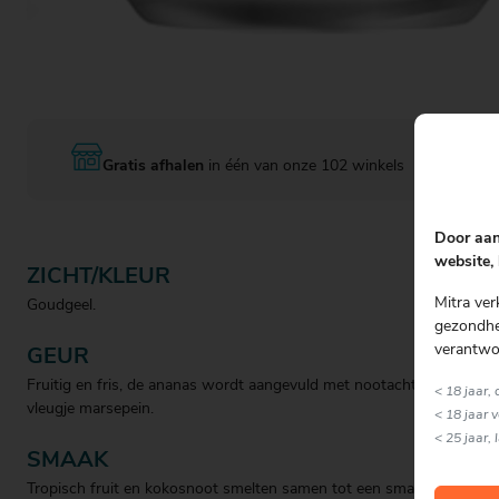
Gratis afhalen
in één van onze 102 winkels
Door aan
website, 
ZICHT/KLEUR
Mitra ver
Goudgeel.
gezondhei
verantwo
GEUR
Fruitig en fris, de ananas wordt aangevuld met nootachtige tonen e
< 18 jaar,
vleugje marsepein.
< 18 jaar 
< 25 jaar, 
SMAAK
Tropisch fruit en kokosnoot smelten samen tot een smaakvolle cockt