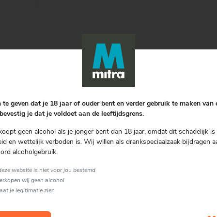
Gratis bezorgen
vanaf € 75.00
 te geven dat je 18 jaar of ouder bent en verder gebruik te maken van
bevestig je dat je voldoet aan de leeftijdsgrens.
Nog geen review
koopt geen alcohol als je jonger bent dan 18 jaar, omdat dit schadelijk is 
Schrijf een review
d en wettelijk verboden is. Wij willen als drankspeciaalzaak bijdragen a
ord alcoholgebruik.
n een
 deze website is niet voor jou bestemd
verkopen wij geen alcohol
laat je legitimatie zien
ail.