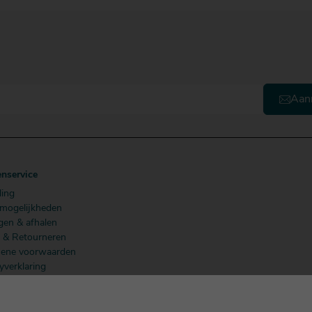
Aan
enservice
ling
lmogelijkheden
gen & afhalen
n & Retourneren
ene voorwaarden
yverklaring
 Members