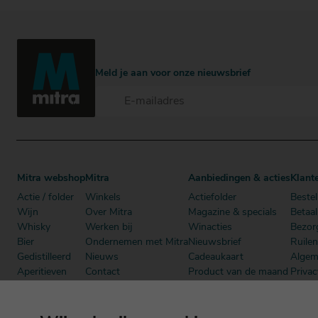
Meld je aan voor onze nieuwsbrief
Mitra webshop
Mitra
Aanbiedingen & acties
Klant
Actie / folder
Winkels
Actiefolder
Bestel
Wijn
Over Mitra
Magazine & specials
Betaa
Whisky
Werken bij
Winacties
Bezor
Bier
Ondernemen met Mitra
Nieuwsbrief
Ruile
Gedistilleerd
Nieuws
Cadeaukaart
Algem
Aperitieven
Contact
Product van de maand
Privac
Cadeau
Dutch Beer Challenge
Mitra Member Deals
Mitra
Alcoholvrij
Podcast
Boeken